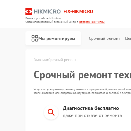
FIX-HIKMICRO
Ремонт устройств Hikmicro
Специализированный cервисный центр г.
Набережные Челны
Мы ремонтируем
Срочный ремонт
Це
Главная
Срочный ремонт
Срочный ремонт те
Ремонт тепловизионных прицелов Hikmicro
Ремонт тепловизоров Hikmicro
Ремонт тепловизионных монокуляров Hikmicro
Услуга по ускоренному ремонту техники с приоритетной диагностикой и в
этапе. Подходит для смартфонов, ноутбуков, планшетов и бытовой электр
Диагностика бесплатно
даже при отказе от ремонта