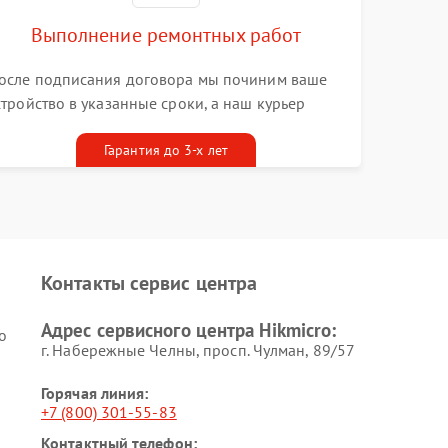
Выполнение ремонтных работ
осле подписания договора мы починим ваше
стройство в указанные сроки, а наш курьер
ривезет его к вам вместе с гарантийным
алоном бесплатно
Гарантия до 3-х лет
Контакты сервис центра
Адрес сервисного центра Hikmicro:
o
г. Набережные Челны, просп. Чулман, 89/57
Горячая линия:
+7 (800) 301-55-83
Контактный телефон: