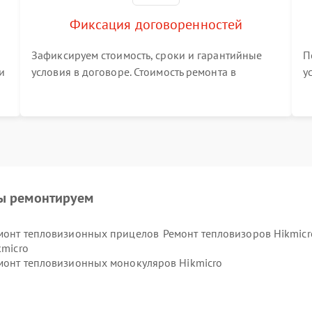
Фиксация договоренностей
Зафиксируем стоимость, сроки и гарантийные
П
и
условия в договоре. Стоимость ремонта в
у
процессе меняться не будет
п
т
ы ремонтируем
монт тепловизионных прицелов
Ремонт тепловизоров Hikmicr
kmicro
монт тепловизионных монокуляров Hikmicro