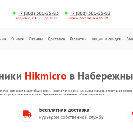
+7 (800) 301-55-83
+7 (800) 301-55-83
Ежедневно, с 10:00 до 20:00
Звонок бесплатный по РФ
ны
О нас
Отзывы
Доставка
Гарантии
Акции и скидки
Зая
хники
Hikmicro
в Набережны
ыполнением работ в кратчайшие сроки. Приём в тот же день или выезд курьера, оперативная замен
оники при критических поломках. Гарантия на выполненные работы сохраняется
Бесплатная доставка
курьером собственной службы