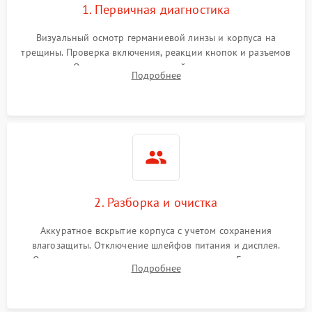
1. Первичная диагностика
Визуальный осмотр германиевой линзы и корпуса на
трещины. Проверка включения, реакции кнопок и разъемов
зарядки. Оценка вывода тепловой сигнатуры на экран,
Подробнее
проверка базовых функций и считывание системных
ошибок.
2. Разборка и очистка
Аккуратное вскрытие корпуса с учетом сохранения
влагозащиты. Отключение шлейфов питания и дисплея.
Очистка внутренних плат от окислов и пыли. Бережная
Подробнее
обработка германиевого объектива специализированными
растворами.