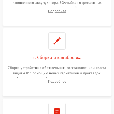
изношенного аккумулятора. BGA-пайка поврежденных
контроллеров на материнской плате. Восстановление
Подробнее
разъемов и кнопок, замена поврежденных элементов
корпуса.
5. Сборка и калибровка
Сборка устройства с обязательным восстановлением класса
защиты IP с помощью новых герметиков и прокладок.
Программная калибровка матрицы по эталонному
Подробнее
абсолютно черному телу для точного измерения температур.