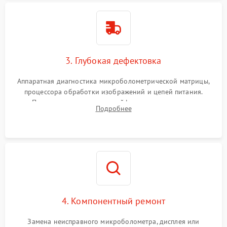
3. Глубокая дефектовка
Аппаратная диагностика микроболометрической матрицы,
процессора обработки изображений и цепей питания.
Проверка целостности шлейфов, модуля памяти и
Подробнее
интерфейсов связи. Выявление сгоревших SMD-компонентов
на плате.
4. Компонентный ремонт
Замена неисправного микроболометра, дисплея или