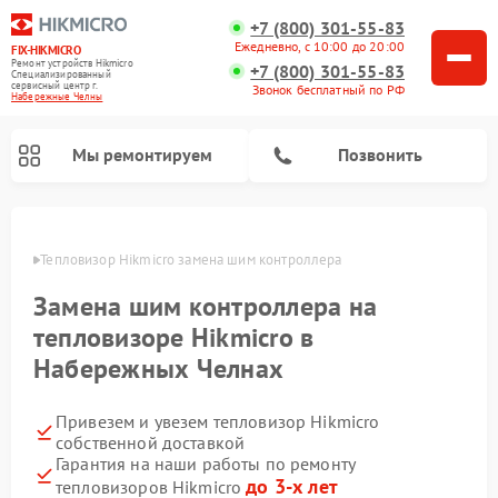
+7 (800) 301-55-83
Ежедневно, с 10:00 до 20:00
FIX-HIKMICRO
Ремонт устройств Hikmicro
+7 (800) 301-55-83
Специализированный
cервисный центр г.
Звонок бесплатный по РФ
Набережные Челны
Мы ремонтируем
Позвонить
елнах
Тепловизор Hikmicro замена шим контроллера
Ремонт тепловизионных прицелов Hikmicro
Ремонт тепловизионных монокуляров Hikmicro
Замена шим контроллера на
тепловизоре Hikmicro в
Набережных Челнах
Привезем и увезем тепловизор Hikmicro
собственной доставкой
Гарантия на наши работы по ремонту
до 3-х лет
тепловизоров Hikmicro