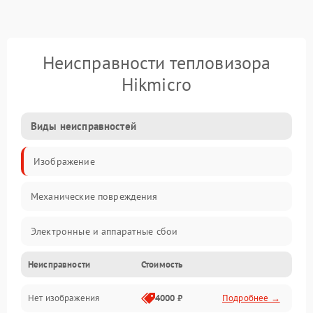
Неисправности тепловизора
Hikmicro
Виды неисправностей
Изображение
Механические повреждения
Электронные и аппаратные сбои
Неисправности
Стоимость
Неисправности сенсора и оптики
Нет изображения
4000 ₽
Подробнее →
Программные ошибки