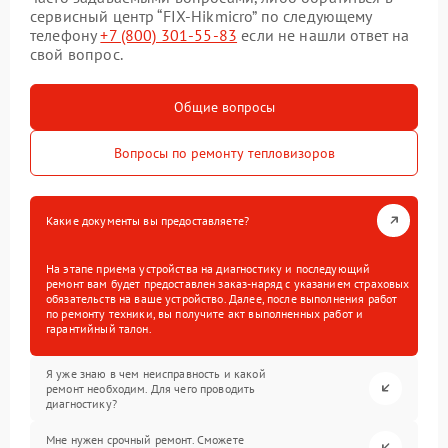
сервисный центр “FIX-Hikmicro” по следующему
телефону
+7 (800) 301-55-83
если не нашли ответ на
свой вопрос.
Общие вопросы
Вопросы по ремонту тепловизоров
Какие документы вы предоставляете?
На этапе приема устройства на диагностику и последующий
ремонт вам будет предоставлен заказ-наряд с указанием страховых
обязательств на ваше устройство. Далее, после выполнения работ
по ремонту техники, вы получите акт выполненных работ и
гарантийный талон.
Я уже знаю в чем неисправность и какой
ремонт необходим. Для чего проводить
диагностику?
Мне нужен срочный ремонт. Сможете