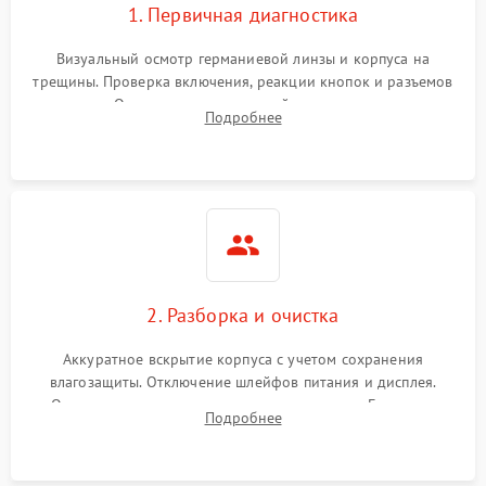
1. Первичная диагностика
Визуальный осмотр германиевой линзы и корпуса на
трещины. Проверка включения, реакции кнопок и разъемов
зарядки. Оценка вывода тепловой сигнатуры на экран,
Подробнее
проверка базовых функций и считывание системных
ошибок.
2. Разборка и очистка
Аккуратное вскрытие корпуса с учетом сохранения
влагозащиты. Отключение шлейфов питания и дисплея.
Очистка внутренних плат от окислов и пыли. Бережная
Подробнее
обработка германиевого объектива специализированными
растворами.