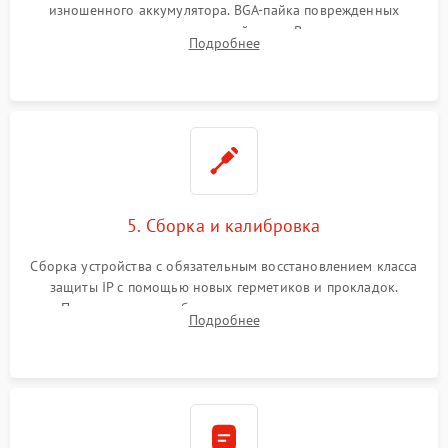
изношенного аккумулятора. BGA-пайка поврежденных
контроллеров на материнской плате. Восстановление
Подробнее
разъемов и кнопок, замена поврежденных элементов
корпуса.
5. Сборка и калибровка
Сборка устройства с обязательным восстановлением класса
защиты IP с помощью новых герметиков и прокладок.
Программная калибровка матрицы по эталонному
Подробнее
абсолютно черному телу для точного измерения температур.