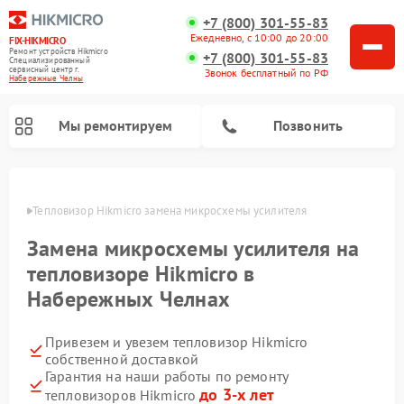
+7 (800) 301-55-83
Ежедневно, с 10:00 до 20:00
FIX-HIKMICRO
Ремонт устройств Hikmicro
+7 (800) 301-55-83
Специализированный
cервисный центр г.
Звонок бесплатный по РФ
Набережные Челны
Мы ремонтируем
Позвонить
елнах
Тепловизор Hikmicro замена микросхемы усилителя
Ремонт тепловизионных прицелов Hikmicro
Ремонт тепловизионных монокуляров Hikmicro
Замена микросхемы усилителя на
тепловизоре Hikmicro в
Набережных Челнах
Привезем и увезем тепловизор Hikmicro
собственной доставкой
Гарантия на наши работы по ремонту
до 3-х лет
тепловизоров Hikmicro