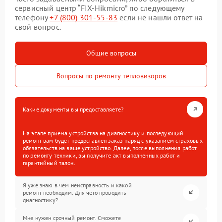
сервисный центр “FIX-Hikmicro” по следующему
телефону
+7 (800) 301-55-83
если не нашли ответ на
свой вопрос.
Общие вопросы
Вопросы по ремонту тепловизоров
Какие документы вы предоставляете?
На этапе приема устройства на диагностику и последующий
ремонт вам будет предоставлен заказ-наряд с указанием страховых
обязательств на ваше устройство. Далее, после выполнения работ
по ремонту техники, вы получите акт выполненных работ и
гарантийный талон.
Я уже знаю в чем неисправность и какой
ремонт необходим. Для чего проводить
диагностику?
Мне нужен срочный ремонт. Сможете