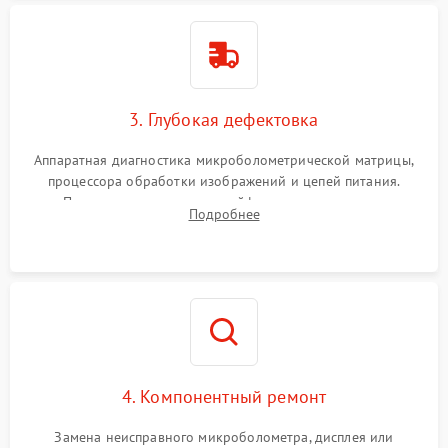
3. Глубокая дефектовка
Аппаратная диагностика микроболометрической матрицы,
процессора обработки изображений и цепей питания.
Проверка целостности шлейфов, модуля памяти и
Подробнее
интерфейсов связи. Выявление сгоревших SMD-компонентов
на плате.
4. Компонентный ремонт
Замена неисправного микроболометра, дисплея или