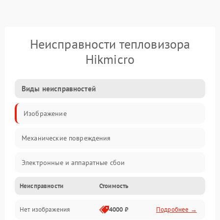
Неисправности тепловизора
Hikmicro
Виды неисправностей
Изображение
Механические повреждения
Электронные и аппаратные сбои
Неисправности
Стоимость
Неисправности сенсора и оптики
Нет изображения
4000 ₽
Подробнее →
Программные ошибки