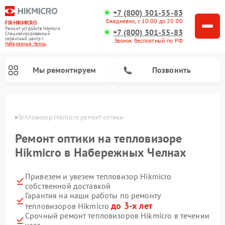
+7 (800) 301-55-83
Ежедневно, с 10:00 до 20:00
FIX-HIKMICRO
Ремонт устройств Hikmicro
+7 (800) 301-55-83
Специализированный
cервисный центр г.
Звонок бесплатный по РФ
Набережные Челны
Мы ремонтируем
Позвонить
елнах
Тепловизор Hikmicro ремонт оптики
Ремонт тепловизионных прицелов Hikmicro
Ремонт тепловизионных монокуляров Hikmicro
Ремонт оптики на тепловизоре
Hikmicro в Набережных Челнах
Привезем и увезем тепловизор Hikmicro
собственной доставкой
Гарантия на наши работы по ремонту
до 3-х лет
тепловизоров Hikmicro
Срочный ремонт тепловизоров Hikmicro в течении
часа