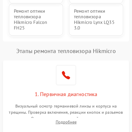
Ремонт оптики
Ремонт оптики
тепловизора
тепловизора
Hikmicro Falcon
Hikmicro Lynx LQ35
FH25
3.0
Этапы ремонта тепловизора Hikmicro
1. Первичная диагностика
Визуальный осмотр германиевой линзы и корпуса на
трещины. Проверка включения, реакции кнопок и разъемов
зарядки. Оценка вывода тепловой сигнатуры на экран,
Подробнее
проверка базовых функций и считывание системных
ошибок.