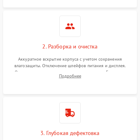
2. Разборка и очистка
Аккуратное вскрытие корпуса с учетом сохранения
влагозащиты. Отключение шлейфов питания и дисплея.
Очистка внутренних плат от окислов и пыли. Бережная
Подробнее
обработка германиевого объектива специализированными
растворами.
3. Глубокая дефектовка