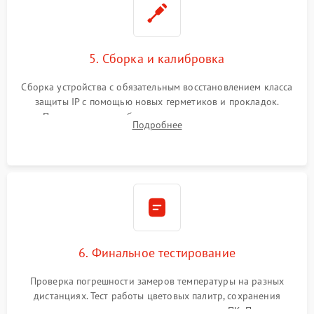
5. Сборка и калибровка
Сборка устройства с обязательным восстановлением класса
защиты IP с помощью новых герметиков и прокладок.
Программная калибровка матрицы по эталонному
Подробнее
абсолютно черному телу для точного измерения температур.
6. Финальное тестирование
Проверка погрешности замеров температуры на разных
дистанциях. Тест работы цветовых палитр, сохранения
термограмм в память и передачи данных на ПК. Проверка