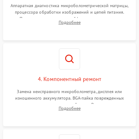
Аппаратная диагностика микроболометрической матрицы,
процессора обработки изображений и цепей питания.
Проверка целостности шлейфов, модуля памяти и
Подробнее
интерфейсов связи. Выявление сгоревших SMD-компонентов
на плате.
4. Компонентный ремонт
Замена неисправного микроболометра, дисплея или
изношенного аккумулятора. BGA-пайка поврежденных
контроллеров на материнской плате. Восстановление
Подробнее
разъемов и кнопок, замена поврежденных элементов
корпуса.