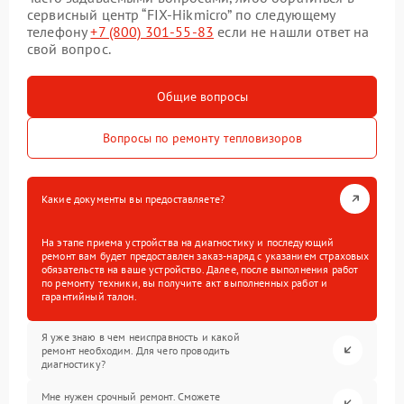
сервисный центр “FIX-Hikmicro” по следующему
телефону
+7 (800) 301-55-83
если не нашли ответ на
свой вопрос.
Общие вопросы
Вопросы по ремонту тепловизоров
Какие документы вы предоставляете?
На этапе приема устройства на диагностику и последующий
ремонт вам будет предоставлен заказ-наряд с указанием страховых
обязательств на ваше устройство. Далее, после выполнения работ
по ремонту техники, вы получите акт выполненных работ и
гарантийный талон.
Я уже знаю в чем неисправность и какой
ремонт необходим. Для чего проводить
диагностику?
Мне нужен срочный ремонт. Сможете