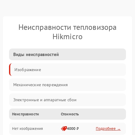
Неисправности тепловизора
Hikmicro
Виды неисправностей
Изображение
Механические повреждения
Электронные и аппаратные сбои
Неисправности
Стоимость
Неисправности сенсора и оптики
Нет изображения
4000 ₽
Подробнее →
Программные ошибки