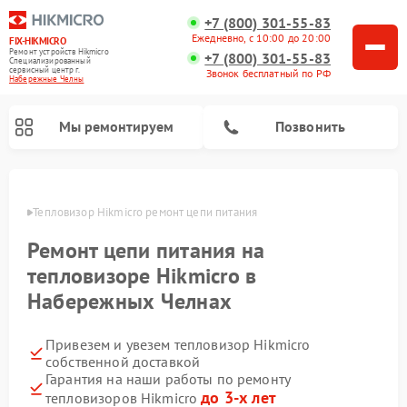
+7 (800) 301-55-83
Ежедневно, с 10:00 до 20:00
FIX-HIKMICRO
Ремонт устройств Hikmicro
+7 (800) 301-55-83
Специализированный
cервисный центр г.
Звонок бесплатный по РФ
Набережные Челны
Мы ремонтируем
Позвонить
елнах
Тепловизор Hikmicro ремонт цепи питания
Ремонт тепловизионных прицелов Hikmicro
Ремонт тепловизионных монокуляров Hikmicro
Ремонт цепи питания на
тепловизоре Hikmicro в
Набережных Челнах
Привезем и увезем тепловизор Hikmicro
собственной доставкой
Гарантия на наши работы по ремонту
до 3-х лет
тепловизоров Hikmicro