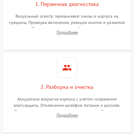
1. Первичная диагностика
Визуальный осмотр германиевой линзы и корпуса на
трещины. Проверка включения, реакции кнопок и разъемов
зарядки. Оценка вывода тепловой сигнатуры на экран,
Подробнее
проверка базовых функций и считывание системных
ошибок.
2. Разборка и очистка
Аккуратное вскрытие корпуса с учетом сохранения
влагозащиты. Отключение шлейфов питания и дисплея.
Очистка внутренних плат от окислов и пыли. Бережная
Подробнее
обработка германиевого объектива специализированными
растворами.