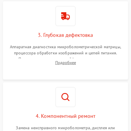
3. Глубокая дефектовка
Аппаратная диагностика микроболометрической матрицы,
процессора обработки изображений и цепей питания.
Проверка целостности шлейфов, модуля памяти и
Подробнее
интерфейсов связи. Выявление сгоревших SMD-компонентов
на плате.
4. Компонентный ремонт
Замена неисправного микроболометра, дисплея или