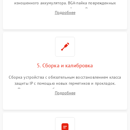
изношенного аккумулятора. BGA-пайка поврежденных
контроллеров на материнской плате. Восстановление
Подробнее
разъемов и кнопок, замена поврежденных элементов
корпуса.
5. Сборка и калибровка
Сборка устройства с обязательным восстановлением класса
защиты IP с помощью новых герметиков и прокладок.
Программная калибровка матрицы по эталонному
Подробнее
абсолютно черному телу для точного измерения температур.