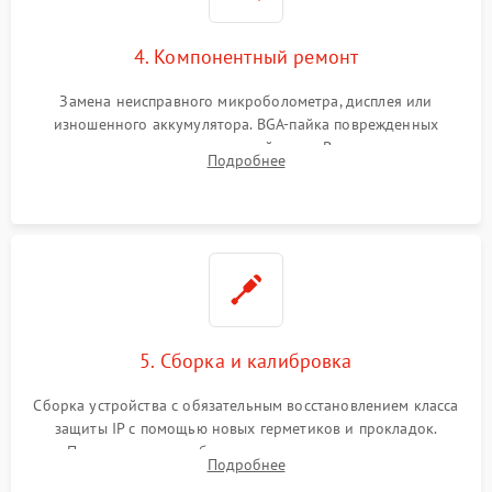
4. Компонентный ремонт
Замена неисправного микроболометра, дисплея или
изношенного аккумулятора. BGA-пайка поврежденных
контроллеров на материнской плате. Восстановление
Подробнее
разъемов и кнопок, замена поврежденных элементов
корпуса.
5. Сборка и калибровка
Сборка устройства с обязательным восстановлением класса
защиты IP с помощью новых герметиков и прокладок.
Программная калибровка матрицы по эталонному
Подробнее
абсолютно черному телу для точного измерения температур.