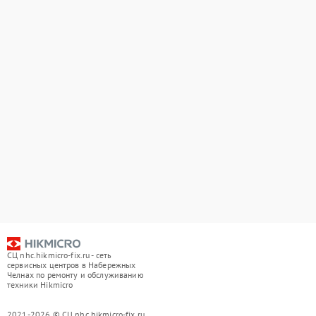
СЦ nhc.hikmicro-fix.ru - сеть
сервисных центров в Набережных
Челнах по ремонту и обслуживанию
техники Hikmicro
2021-2026 © СЦ nhc.hikmicro-fix.ru