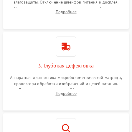
влагозащиты. Отключение шлейфов питания и дисплея.
Очистка внутренних плат от окислов и пыли. Бережная
Подробнее
обработка германиевого объектива специализированными
растворами.
3. Глубокая дефектовка
Аппаратная диагностика микроболометрической матрицы,
процессора обработки изображений и цепей питания.
Проверка целостности шлейфов, модуля памяти и
Подробнее
интерфейсов связи. Выявление сгоревших SMD-компонентов
на плате.