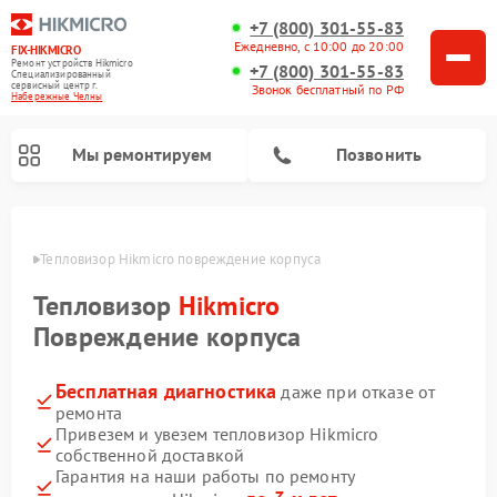
+7 (800) 301-55-83
Ежедневно, с 10:00 до 20:00
FIX-HIKMICRO
Ремонт устройств Hikmicro
+7 (800) 301-55-83
Специализированный
cервисный центр г.
Звонок бесплатный по РФ
Набережные Челны
Мы ремонтируем
Позвонить
елнах
Тепловизор Hikmicro повреждение корпуса
Ремонт тепловизионных прицелов Hikmicro
Ремонт тепловизионных монокуляров Hikmicro
Тепловизор
Hikmicro
Повреждение корпуса
Бесплатная диагностика
даже при отказе от
ремонта
Привезем и увезем тепловизор Hikmicro
собственной доставкой
Гарантия на наши работы по ремонту