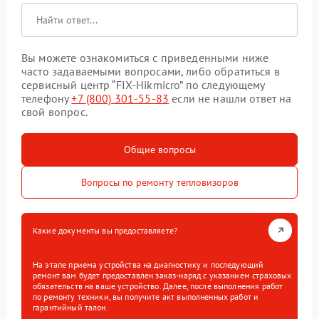
Вы можете ознакомиться с приведенными ниже
часто задаваемыми вопросами, либо обратиться в
сервисный центр “FIX-Hikmicro” по следующему
телефону
+7 (800) 301-55-83
если не нашли ответ на
свой вопрос.
Общие вопросы
Вопросы по ремонту тепловизоров
Какие документы вы предоставляете?
На этапе приема устройства на диагностику и последующий
ремонт вам будет предоставлен заказ-наряд с указанием страховых
обязательств на ваше устройство. Далее, после выполнения работ
по ремонту техники, вы получите акт выполненных работ и
гарантийный талон.