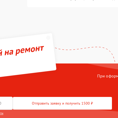
й на ремонт
При оформл
Отправить заявку и получить 1500 ₽
сти