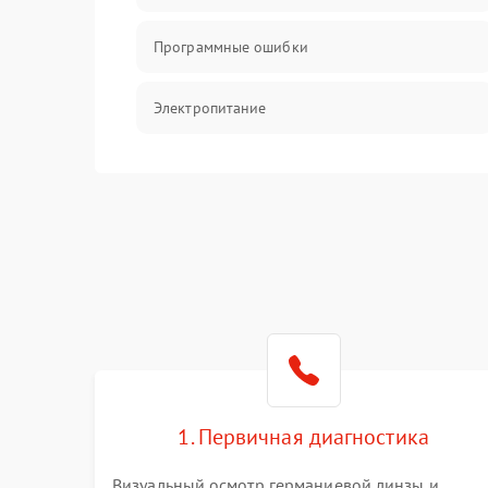
Программные ошибки
Электропитание
Измерения
Матрица
Проблемы питания
Температурные проблемы
Сбои коммуникаций и интерфейсов
1. Первичная диагностика
Программные сбои
Визуальный осмотр германиевой линзы и