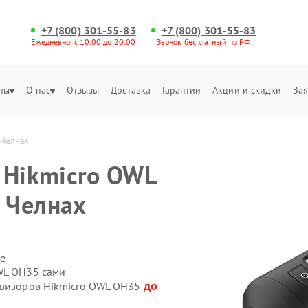
+7 (800) 301-55-83
+7 (800) 301-55-83
Ежедневно, с 10:00 до 20:00
Звонок бесплатный по РФ
ны
О нас
Отзывы
Доставка
Гарантии
Акции и скидки
Зая
 Челнах
 Hikmicro OWL
 Челнах
е
WL OH35 сами
до
овизоров Hikmicro OWL OH35