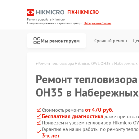
FIX-HIKMICRO
Ремонт устройств Hikmicro
Специализированный cервисный центр г.
Набережные Челны
Мы ремонтируем
Срочный ремонт
Це
 Набережных Челнах
Ремонт тепловизора Hikmicro OWL OH35 в Набережных
Ремонт тепловизора
Ремонт тепловизионных прицелов Hikmicro
Ремонт тепловизионных монокуляров Hikmicro
OH35 в Набережных
от 470 руб.
Стоимость ремонта
Бесплатная диагностика
даже при отказ
Привезем и увезем тепловизор Hikmicro O
Гарантия на наши работы по ремонту тепл
3-х лет