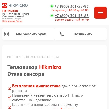
+7 (800) 301-55-83
Ежедневно, с 10:00 до 20:00
FIX-HIKMICRO
Ремонт устройств Hikmicro
+7 (800) 301-55-83
Специализированный
cервисный центр г.
Звонок бесплатный по РФ
Набережные Челны
Мы ремонтируем
Позвонить
елнах
Тепловизор Hikmicro отказ сенсора
Ремонт тепловизионных прицелов Hikmicro
Ремонт тепловизионных монокуляров Hikmicro
Тепловизор
Hikmicro
Отказ сенсора
Бесплатная диагностика
даже при отказе от
ремонта
Привезем и увезем тепловизор Hikmicro
собственной доставкой
Гарантия на наши работы по ремонту