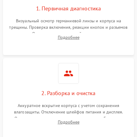
1. Первичная диагностика
Визуальный осмотр германиевой линзы и корпуса на
трещины. Проверка включения, реакции кнопок и разъемов
зарядки. Оценка вывода тепловой сигнатуры на экран,
Подробнее
проверка базовых функций и считывание системных
ошибок.
2. Разборка и очистка
Аккуратное вскрытие корпуса с учетом сохранения
влагозащиты. Отключение шлейфов питания и дисплея.
Очистка внутренних плат от окислов и пыли. Бережная
Подробнее
обработка германиевого объектива специализированными
растворами.