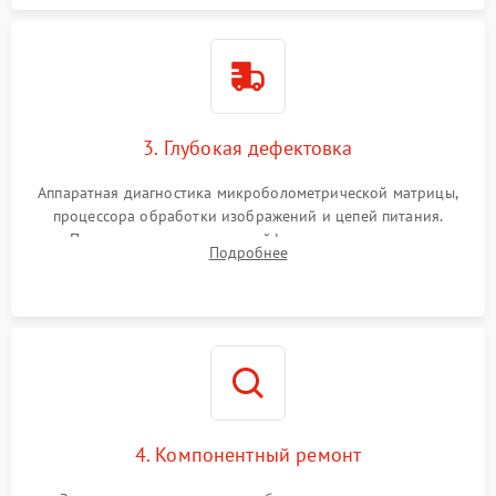
3. Глубокая дефектовка
Аппаратная диагностика микроболометрической матрицы,
процессора обработки изображений и цепей питания.
Проверка целостности шлейфов, модуля памяти и
Подробнее
интерфейсов связи. Выявление сгоревших SMD-компонентов
на плате.
4. Компонентный ремонт