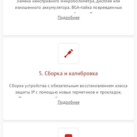
Замена неисправного микроболометра, дисплея или
изношенного аккумулятора. BGA-пайка поврежденных
контроллеров на материнской плате. Восстановление
Подробнее
разъемов и кнопок, замена поврежденных элементов
корпуса.
5. Сборка и калибровка
Сборка устройства с обязательным восстановлением класса
защиты IP с помощью новых герметиков и прокладок.
Программная калибровка матрицы по эталонному
Подробнее
абсолютно черному телу для точного измерения температур.