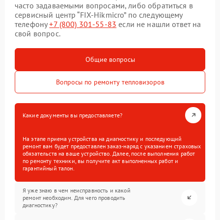
часто задаваемыми вопросами, либо обратиться в
сервисный центр “FIX-Hikmicro” по следующему
телефону
+7 (800) 301-55-83
если не нашли ответ на
свой вопрос.
Общие вопросы
Вопросы по ремонту тепловизоров
Какие документы вы предоставляете?
На этапе приема устройства на диагностику и последующий
ремонт вам будет предоставлен заказ-наряд с указанием страховых
обязательств на ваше устройство. Далее, после выполнения работ
по ремонту техники, вы получите акт выполненных работ и
гарантийный талон.
Я уже знаю в чем неисправность и какой
ремонт необходим. Для чего проводить
диагностику?