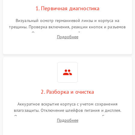
1. Первичная диагностика
Визуальный осмотр германиевой линзы и корпуса на
трещины. Проверка включения, реакции кнопок и разъемов
зарядки. Оценка вывода тепловой сигнатуры на экран,
Подробнее
проверка базовых функций и считывание системных
ошибок.
2. Разборка и очистка
Аккуратное вскрытие корпуса с учетом сохранения
влагозащиты. Отключение шлейфов питания и дисплея.
Очистка внутренних плат от окислов и пыли. Бережная
Подробнее
обработка германиевого объектива специализированными
растворами.