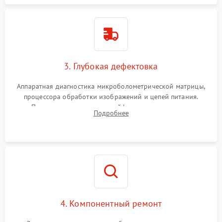
3. Глубокая дефектовка
Аппаратная диагностика микроболометрической матрицы,
процессора обработки изображений и цепей питания.
Проверка целостности шлейфов, модуля памяти и
Подробнее
интерфейсов связи. Выявление сгоревших SMD-компонентов
на плате.
4. Компонентный ремонт