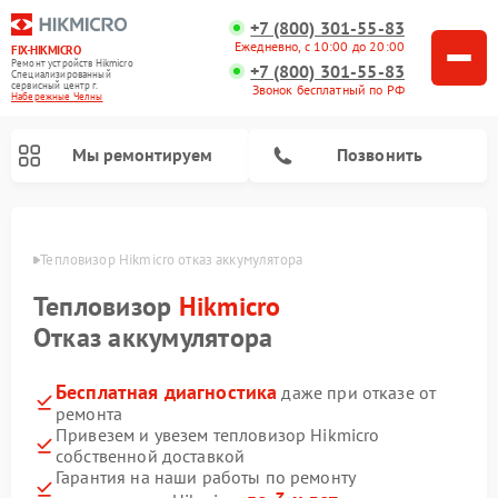
+7 (800) 301-55-83
Ежедневно, с 10:00 до 20:00
FIX-HIKMICRO
Ремонт устройств Hikmicro
+7 (800) 301-55-83
Специализированный
cервисный центр г.
Звонок бесплатный по РФ
Набережные Челны
Мы ремонтируем
Позвонить
елнах
Тепловизор Hikmicro отказ аккумулятора
Ремонт тепловизионных прицелов Hikmicro
Ремонт тепловизионных монокуляров Hikmicro
Тепловизор
Hikmicro
Отказ аккумулятора
Бесплатная диагностика
даже при отказе от
ремонта
Привезем и увезем тепловизор Hikmicro
собственной доставкой
Гарантия на наши работы по ремонту