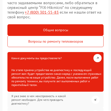
часто задаваемыми вопросами, либо обратиться в
сервисный центр “FIX-Hikmicro” по следующему
телефону
+7 (800) 301-55-83
если не нашли ответ на
свой вопрос.
Общие вопросы
Вопросы по ремонту тепловизоров
Какие документы вы предоставляете?
На этапе приема устройства на диагностику и последующий
ремонт вам будет предоставлен заказ-наряд с указанием страховых
обязательств на ваше устройство. Далее, после выполнения работ
по ремонту техники, вы получите акт выполненных работ и
гарантийный талон.
Я уже знаю в чем неисправность и какой
ремонт необходим. Для чего проводить
диагностику?