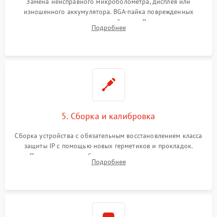
Замена неисправного микроболометра, дисплея или
изношенного аккумулятора. BGA-пайка поврежденных
контроллеров на материнской плате. Восстановление
Подробнее
разъемов и кнопок, замена поврежденных элементов
корпуса.
5. Сборка и калибровка
Сборка устройства с обязательным восстановлением класса
защиты IP с помощью новых герметиков и прокладок.
Программная калибровка матрицы по эталонному
Подробнее
абсолютно черному телу для точного измерения температур.