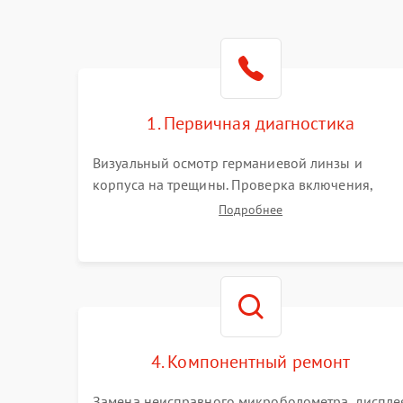
1. Первичная диагностика
Визуальный осмотр германиевой линзы и
корпуса на трещины. Проверка включения,
реакции кнопок и разъемов зарядки. Оценка
Подробнее
вывода тепловой сигнатуры на экран, проверка
базовых функций и считывание системных
ошибок.
4. Компонентный ремонт
Замена неисправного микроболометра, диспле