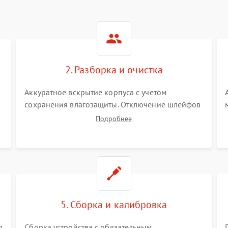
2. Разборка и очистка
Аккуратное вскрытие корпуса с учетом
сохранения влагозащиты. Отключение шлейфов
питания и дисплея. Очистка внутренних плат от
Подробнее
окислов и пыли. Бережная обработка
германиевого объектива специализированными
растворами.
5. Сборка и калибровка
я
Сборка устройства с обязательным