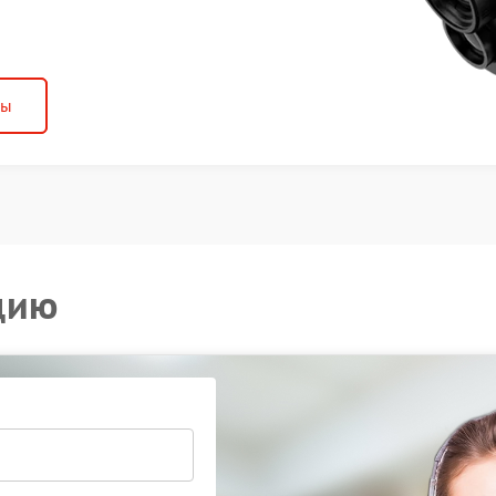
ны
цию