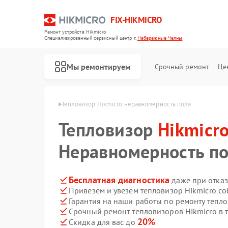
FIX-HIKMICRO
Ремонт устройств Hikmicro
Специализированный cервисный центр г.
Набережные Челны
Мы ремонтируем
Срочный ремонт
Це
 Набережных Челнах
Тепловизор Hikmicro неравномерность поля
Тепловизор
Ремонт тепловизионных прицелов Hikmicro
Ремонт тепловизионных монокуляров Hikmicro
Hikmicr
Неравномерность п
Бесплатная диагностика
даже при отказ
Привезем и увезем тепловизор Hikmicro с
Гарантия на наши работы по ремонту тепл
Срочный ремонт тепловизоров Hikmicro в 
20%
Скидка для вас до