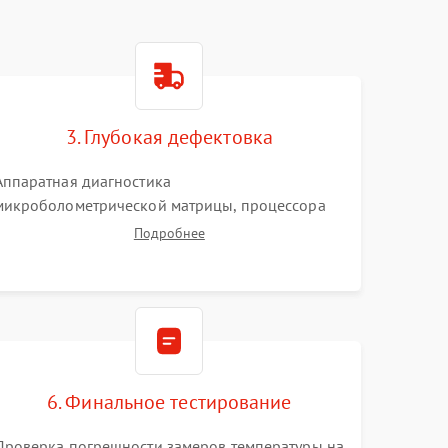
3. Глубокая дефектовка
Аппаратная диагностика
микроболометрической матрицы, процессора
обработки изображений и цепей питания.
Подробнее
Проверка целостности шлейфов, модуля памяти
и интерфейсов связи. Выявление сгоревших
SMD-компонентов на плате.
6. Финальное тестирование
Проверка погрешности замеров температуры на