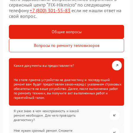
сервисный центр “FIX-Hikmicro” по следующему
телефону
+7 (800) 301-55-83
если не нашли ответ на
свой вопрос.
Общие вопросы
Вопросы по ремонту тепловизоров
Какие документы вы предоставляете?
На этапе приема устройства на диагностику и последующий
ремонт вам будет предоставлен заказ-наряд с указанием страховых
обязательств на ваше устройство. Далее, после выполнения работ
по ремонту техники, вы получите акт выполненных работ и
гарантийный талон.
Я уже знаю в чем неисправность и какой
ремонт необходим. Для чего проводить
диагностику?
Мне нужен срочный ремонт. Сможете