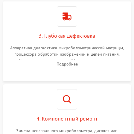
3. Глубокая дефектовка
Аппаратная диагностика микроболометрической матрицы,
процессора обработки изображений и цепей питания.
Проверка целостности шлейфов, модуля памяти и
Подробнее
интерфейсов связи. Выявление сгоревших SMD-компонентов
на плате.
4. Компонентный ремонт
Замена неисправного микроболометра, дисплея или