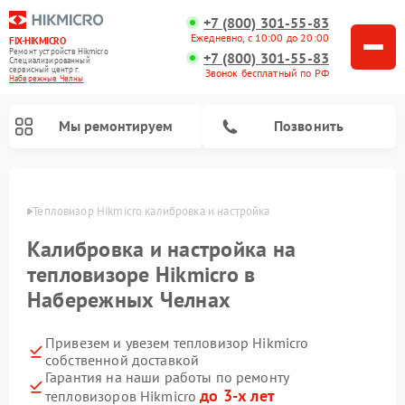
+7 (800) 301-55-83
Ежедневно, с 10:00 до 20:00
FIX-HIKMICRO
Ремонт устройств Hikmicro
+7 (800) 301-55-83
Специализированный
cервисный центр г.
Звонок бесплатный по РФ
Набережные Челны
Мы ремонтируем
Позвонить
елнах
Тепловизор Hikmicro калибровка и настройка
Ремонт тепловизионных прицелов Hikmicro
Ремонт тепловизионных монокуляров Hikmicro
Калибровка и настройка на
тепловизоре Hikmicro в
Набережных Челнах
Привезем и увезем тепловизор Hikmicro
собственной доставкой
Гарантия на наши работы по ремонту
до 3-х лет
тепловизоров Hikmicro