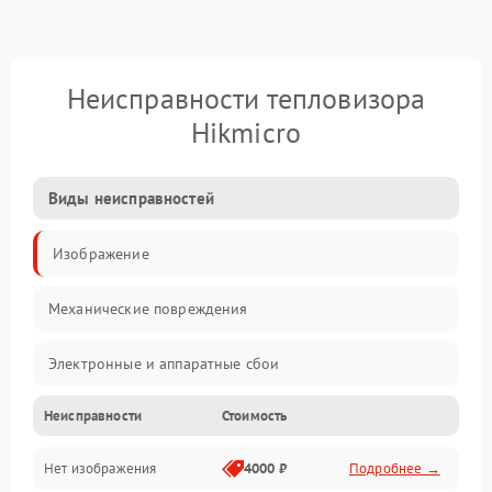
Неисправности тепловизора
Hikmicro
Виды неисправностей
Изображение
Механические повреждения
Электронные и аппаратные сбои
Неисправности
Стоимость
Неисправности сенсора и оптики
Нет изображения
4000 ₽
Подробнее →
Программные ошибки