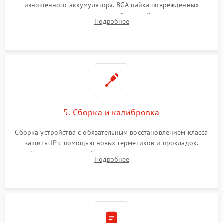
изношенного аккумулятора. BGA-пайка поврежденных
контроллеров на материнской плате. Восстановление
Подробнее
разъемов и кнопок, замена поврежденных элементов
корпуса.
5. Сборка и калибровка
Сборка устройства с обязательным восстановлением класса
защиты IP с помощью новых герметиков и прокладок.
Программная калибровка матрицы по эталонному
Подробнее
абсолютно черному телу для точного измерения температур.