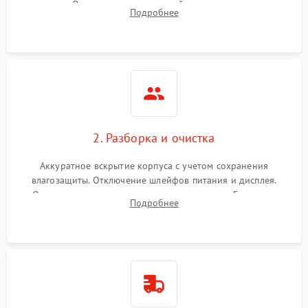
зарядки. Оценка вывода тепловой сигнатуры на экран,
Подробнее
проверка базовых функций и считывание системных
ошибок.
2. Разборка и очистка
Аккуратное вскрытие корпуса с учетом сохранения
влагозащиты. Отключение шлейфов питания и дисплея.
Очистка внутренних плат от окислов и пыли. Бережная
Подробнее
обработка германиевого объектива специализированными
растворами.