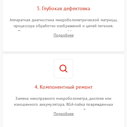
3. Глубокая дефектовка
Аппаратная диагностика микроболометрической матрицы,
процессора обработки изображений и цепей питания.
Проверка целостности шлейфов, модуля памяти и
Подробнее
интерфейсов связи. Выявление сгоревших SMD-компонентов
на плате.
4. Компонентный ремонт
Замена неисправного микроболометра, дисплея или
изношенного аккумулятора. BGA-пайка поврежденных
контроллеров на материнской плате. Восстановление
Подробнее
разъемов и кнопок, замена поврежденных элементов
корпуса.