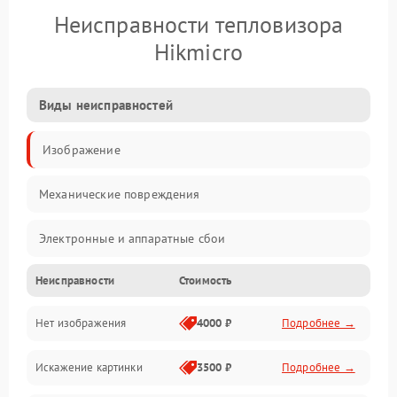
Неисправности тепловизора
Hikmicro
Виды неисправностей
Изображение
Механические повреждения
Электронные и аппаратные сбои
Неисправности
Стоимость
Неисправности сенсора и оптики
Нет изображения
4000 ₽
Подробнее →
Программные ошибки
Искажение картинки
3500 ₽
Подробнее →
Электропитание