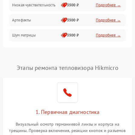
Низкая чувствительность
3500 ₽
Подробнее →
Измерения
Артефакты
3500 ₽
Подробнее →
Матрица
Шум матрицы
3500 ₽
Подробнее →
Проблемы питания
Температурные проблемы
Сбои коммуникаций и интерфейсов
Этапы ремонта тепловизора Hikmicro
Программные сбои
Проблемы с объективом
1. Первичная диагностика
Экран (дисплей)
Визуальный осмотр германиевой линзы и корпуса на
трещины. Проверка включения, реакции кнопок и разъемов