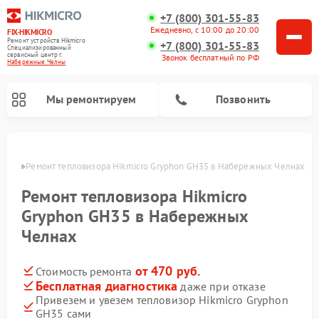
+7 (800) 301-55-83
Ежедневно, с 10:00 до 20:00
FIX-HIKMICRO
Ремонт устройств Hikmicro
+7 (800) 301-55-83
Специализированный
cервисный центр г.
Звонок бесплатный по РФ
Набережные Челны
Мы ремонтируем
Позвонить
елнах
Ремонт тепловизора Hikmicro Gryphon GH35 в Набережных Челнах
Ремонт тепловизионных прицелов Hikmicro
Ремонт тепловизионных монокуляров Hikmicro
Ремонт тепловизора Hikmicro
Gryphon GH35 в Набережных
Челнах
от 470 руб.
Стоимость ремонта
Бесплатная диагностика
даже при отказе
Привезем и увезем тепловизор Hikmicro Gryphon
GH35 сами