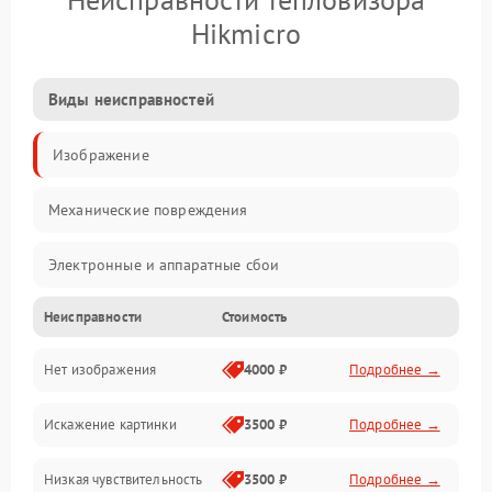
Hikmicro
Виды неисправностей
Изображение
Механические повреждения
Электронные и аппаратные сбои
Неисправности
Стоимость
Неисправности сенсора и оптики
Нет изображения
4000 ₽
Подробнее →
Программные ошибки
Искажение картинки
3500 ₽
Подробнее →
Электропитание
Низкая чувствительность
3500 ₽
Подробнее →
Измерения