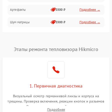
Артефакты
3500 ₽
Подробнее →
Матрица
Шум матрицы
3500 ₽
Подробнее →
Проблемы питания
Температурные проблемы
Сбои коммуникаций и интерфейсов
Этапы ремонта тепловизора Hikmicro
Программные сбои
Проблемы с объективом
1. Первичная диагностика
Экран (дисплей)
Визуальный осмотр германиевой линзы и корпуса на
трещины. Проверка включения, реакции кнопок и разъемов
зарядки. Оценка вывода тепловой сигнатуры на экран,
Подробнее
проверка базовых функций и считывание системных