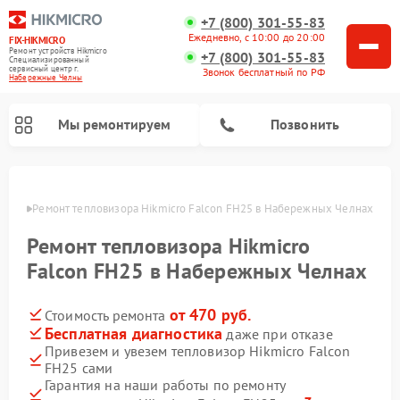
+7 (800) 301-55-83
Ежедневно, с 10:00 до 20:00
FIX-HIKMICRO
Ремонт устройств Hikmicro
+7 (800) 301-55-83
Специализированный
cервисный центр г.
Звонок бесплатный по РФ
Набережные Челны
Мы ремонтируем
Позвонить
елнах
Ремонт тепловизора Hikmicro Falcon FH25 в Набережных Челнах
Ремонт тепловизионных прицелов Hikmicro
Ремонт тепловизионных монокуляров Hikmicro
Ремонт тепловизора Hikmicro
Falcon FH25 в Набережных Челнах
от 470 руб.
Стоимость ремонта
Бесплатная диагностика
даже при отказе
Привезем и увезем тепловизор Hikmicro Falcon
FH25 сами
Гарантия на наши работы по ремонту