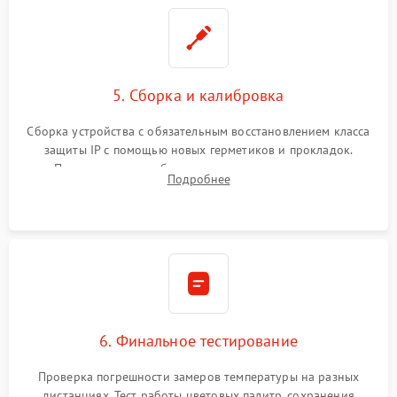
5. Сборка и калибровка
Сборка устройства с обязательным восстановлением класса
защиты IP с помощью новых герметиков и прокладок.
Программная калибровка матрицы по эталонному
Подробнее
абсолютно черному телу для точного измерения температур.
6. Финальное тестирование
Проверка погрешности замеров температуры на разных
дистанциях. Тест работы цветовых палитр, сохранения