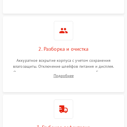
ошибок.
2. Разборка и очистка
Аккуратное вскрытие корпуса с учетом сохранения
влагозащиты. Отключение шлейфов питания и дисплея.
Очистка внутренних плат от окислов и пыли. Бережная
Подробнее
обработка германиевого объектива специализированными
растворами.