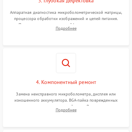
3. Глубокая дефектовка
Аппаратная диагностика микроболометрической матрицы,
процессора обработки изображений и цепей питания.
Проверка целостности шлейфов, модуля памяти и
Подробнее
интерфейсов связи. Выявление сгоревших SMD-компонентов
на плате.
4. Компонентный ремонт
Замена неисправного микроболометра, дисплея или
изношенного аккумулятора. BGA-пайка поврежденных
контроллеров на материнской плате. Восстановление
Подробнее
разъемов и кнопок, замена поврежденных элементов
корпуса.