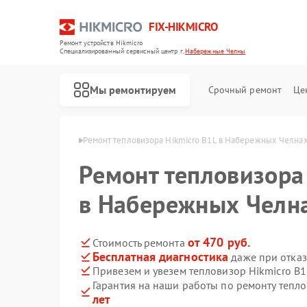
FIX-HIKMICRO
Ремонт устройств Hikmicro
Специализированный cервисный центр г.
Набережные Челны
Мы ремонтируем
Срочный ремонт
Це
 Набережных Челнах
Ремонт тепловизора Hikmicro B1L в Набережных Челна
Ремонт тепловизора
Ремонт тепловизионных прицелов Hikmicro
Ремонт тепловизионных монокуляров Hikmicro
в Набережных Челн
от 470 руб.
Стоимость ремонта
Бесплатная диагностика
даже при отказ
Привезем и увезем тепловизор Hikmicro B1
Гарантия на наши работы по ремонту тепл
лет