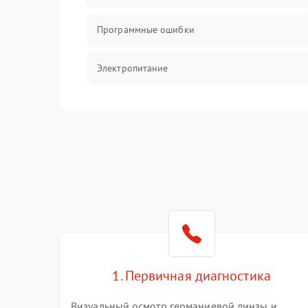
Программные ошибки
Электропитание
Измерения
Матрица
Проблемы питания
Температурные проблемы
Сбои коммуникаций и интерфейсов
1. Первичная диагностика
Программные сбои
Визуальный осмотр германиевой линзы и