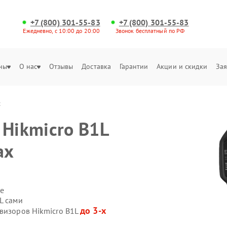
+7 (800) 301-55-83
+7 (800) 301-55-83
Ежедневно, с 10:00 до 20:00
Звонок бесплатный по РФ
ны
О нас
Отзывы
Доставка
Гарантии
Акции и скидки
Зая
х
 Hikmicro B1L
ах
е
L сами
до 3-х
овизоров Hikmicro B1L