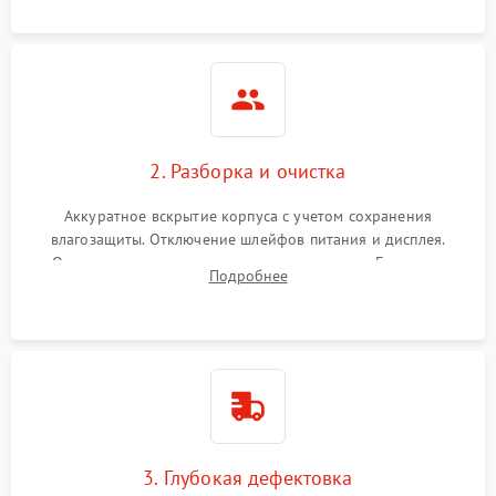
ошибок.
2. Разборка и очистка
Аккуратное вскрытие корпуса с учетом сохранения
влагозащиты. Отключение шлейфов питания и дисплея.
Очистка внутренних плат от окислов и пыли. Бережная
Подробнее
обработка германиевого объектива специализированными
растворами.
3. Глубокая дефектовка