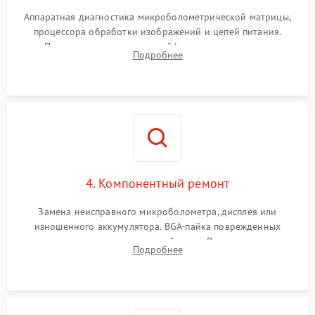
Аппаратная диагностика микроболометрической матрицы,
процессора обработки изображений и цепей питания.
Проверка целостности шлейфов, модуля памяти и
Подробнее
интерфейсов связи. Выявление сгоревших SMD-компонентов
на плате.
4. Компонентный ремонт
Замена неисправного микроболометра, дисплея или
изношенного аккумулятора. BGA-пайка поврежденных
контроллеров на материнской плате. Восстановление
Подробнее
разъемов и кнопок, замена поврежденных элементов
корпуса.