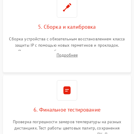
5. Сборка и калибровка
Сборка устройства с обязательным восстановлением класса
защиты IP с помощью новых герметиков и прокладок.
Программная калибровка матрицы по эталонному
Подробнее
абсолютно черному телу для точного измерения температур.
6. Финальное тестирование
Проверка погрешности замеров температуры на разных
дистанциях. Тест работы цветовых палитр, сохранения