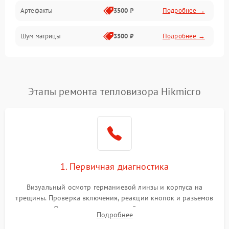
Артефакты
3500 ₽
Подробнее →
Матрица
Шум матрицы
3500 ₽
Подробнее →
Проблемы питания
Температурные проблемы
Сбои коммуникаций и интерфейсов
Этапы ремонта тепловизора Hikmicro
Программные сбои
Проблемы с объективом
1. Первичная диагностика
Экран (дисплей)
Визуальный осмотр германиевой линзы и корпуса на
трещины. Проверка включения, реакции кнопок и разъемов
зарядки. Оценка вывода тепловой сигнатуры на экран,
Подробнее
проверка базовых функций и считывание системных