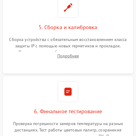
5. Сборка и калибровка
Сборка устройства с обязательным восстановлением класса
защиты IP с помощью новых герметиков и прокладок.
Программная калибровка матрицы по эталонному
Подробнее
абсолютно черному телу для точного измерения температур.
6. Финальное тестирование
Проверка погрешности замеров температуры на разных
дистанциях. Тест работы цветовых палитр, сохранения