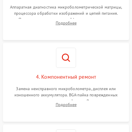
Аппаратная диагностика микроболометрической матрицы,
процессора обработки изображений и цепей питания.
Проверка целостности шлейфов, модуля памяти и
Подробнее
интерфейсов связи. Выявление сгоревших SMD-компонентов
на плате.
4. Компонентный ремонт
Замена неисправного микроболометра, дисплея или
изношенного аккумулятора. BGA-пайка поврежденных
контроллеров на материнской плате. Восстановление
Подробнее
разъемов и кнопок, замена поврежденных элементов
корпуса.