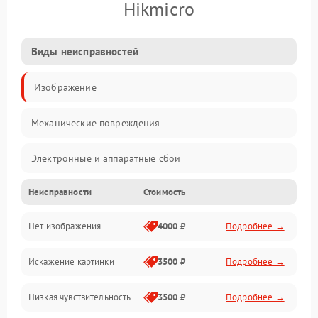
Hikmicro
Виды неисправностей
Изображение
Механические повреждения
Электронные и аппаратные сбои
Неисправности
Стоимость
Неисправности сенсора и оптики
Нет изображения
4000 ₽
Подробнее →
Программные ошибки
Искажение картинки
3500 ₽
Подробнее →
Электропитание
Низкая чувствительность
3500 ₽
Подробнее →
Измерения