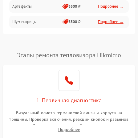
Артефакты
3500 ₽
Подробнее →
Матрица
Шум матрицы
3500 ₽
Подробнее →
Проблемы питания
Температурные проблемы
Сбои коммуникаций и интерфейсов
Этапы ремонта тепловизора Hikmicro
Программные сбои
Проблемы с объективом
1. Первичная диагностика
Экран (дисплей)
Визуальный осмотр германиевой линзы и корпуса на
трещины. Проверка включения, реакции кнопок и разъемов
зарядки. Оценка вывода тепловой сигнатуры на экран,
Подробнее
проверка базовых функций и считывание системных