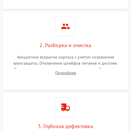
ошибок.
2. Разборка и очистка
Аккуратное вскрытие корпуса с учетом сохранения
влагозащиты. Отключение шлейфов питания и дисплея.
Очистка внутренних плат от окислов и пыли. Бережная
Подробнее
обработка германиевого объектива специализированными
растворами.
3. Глубокая дефектовка