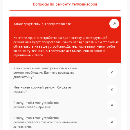
Вопросы по ремонту тепловизоров
Какие документы вы предоставляете?
На этапе приема устройства на диагностику и последующий
ремонт вам будет предоставлен заказ-наряд с указанием страховых
обязательств на ваше устройство. Далее, после выполнения работ
по ремонту техники, вы получите акт выполненных работ и
гарантийный талон.
Я уже знаю в чем неисправность и какой
ремонт необходим. Для чего проводить
диагностику?
Мне нужен срочный ремонт. Сможете
сделать?
Я хочу, чтобы мое устройство
ремонтировали при мне.
Я хочу, чтобы мое устройство
ремонтировалось только оригинальными
запчастями.