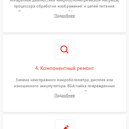
процессора обработки изображений и цепей питания.
Проверка целостности шлейфов, модуля памяти и
Подробнее
интерфейсов связи. Выявление сгоревших SMD-компонентов
на плате.
4. Компонентный ремонт
Замена неисправного микроболометра, дисплея или
изношенного аккумулятора. BGA-пайка поврежденных
контроллеров на материнской плате. Восстановление
Подробнее
разъемов и кнопок, замена поврежденных элементов
корпуса.