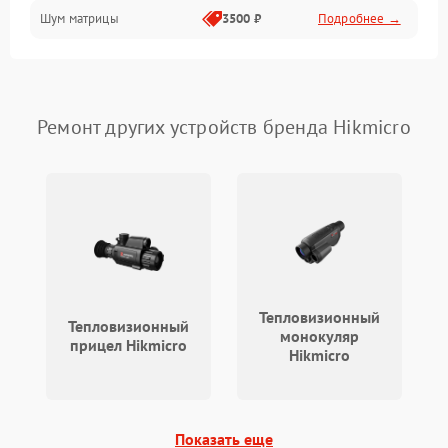
Шум матрицы
3500 ₽
Подробнее →
Проблемы питания
Температурные проблемы
Ремонт других устройств бренда Hikmicro
Сбои коммуникаций и интерфейсов
Программные сбои
Проблемы с объективом
Экран (дисплей)
Тепловизионный
Тепловизионный
монокуляр
прицел Hikmicro
Hikmicro
Показать еще