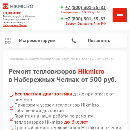
+7 (800) 301-55-83
Ежедневно, с 10:00 до 20:00
FIX-HIKMICRO
Ремонт устройств Hikmicro
+7 (800) 301-55-83
Специализированный
cервисный центр г.
Звонок бесплатный по РФ
Набережные Челны
Мы ремонтируем
Позвонить
Главная
Ремонт тепловизоров Hikmicro в Набережных Челнах
Ремонт тепловизионных прицелов Hikmicro
Ремонт тепловизионных монокуляров Hikmicro
Ремонт тепловизоров
Hikmicro
в Набережных Челнах от 500 руб.
Бесплатная диагностика
даже при отказе от
ремонта
Привезем и увезем тепловизор Hikmicro
собственной доставкой
Гарантия на наши работы по ремонту
до 3-х лет
тепловизоров Hikmicro
Срочный ремонт тепловизоров Hikmicro в течении