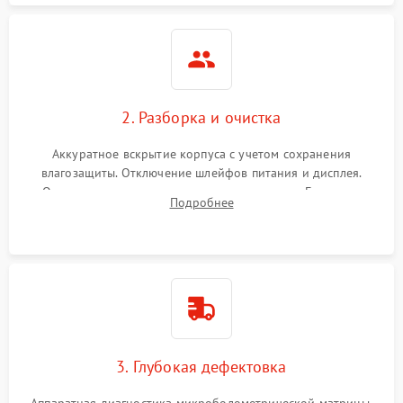
2. Разборка и очистка
Аккуратное вскрытие корпуса с учетом сохранения
влагозащиты. Отключение шлейфов питания и дисплея.
Очистка внутренних плат от окислов и пыли. Бережная
Подробнее
обработка германиевого объектива специализированными
растворами.
3. Глубокая дефектовка
Аппаратная диагностика микроболометрической матрицы,