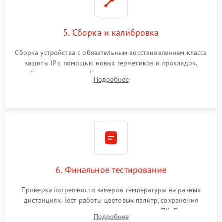
5. Сборка и калибровка
Сборка устройства с обязательным восстановлением класса
защиты IP с помощью новых герметиков и прокладок.
Программная калибровка матрицы по эталонному
Подробнее
абсолютно черному телу для точного измерения температур.
6. Финальное тестирование
Проверка погрешности замеров температуры на разных
дистанциях. Тест работы цветовых палитр, сохранения
термограмм в память и передачи данных на ПК. Проверка
Подробнее
автономности работы и итоговый контроль качества.