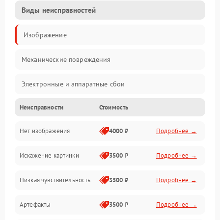
Виды неисправностей
Изображение
Механические повреждения
Электронные и аппаратные сбои
Неисправности
Стоимость
Неисправности сенсора и оптики
Нет изображения
4000 ₽
Подробнее →
Программные ошибки
Искажение картинки
3500 ₽
Подробнее →
Электропитание
Низкая чувствительность
3500 ₽
Подробнее →
Измерения
Артефакты
3500 ₽
Подробнее →
Матрица