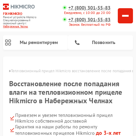
+7 (800) 301-55-83
Ежедневно, с 10:00 до 20:00
FIX-HIKMICRO
Ремонт устройств Hikmicro
+7 (800) 301-55-83
Специализированный
cервисный центр г.
Звонок бесплатный по РФ
Набережные Челны
Мы ремонтируем
Позвонить
елнах
Тепловизионный прицел Hikmicro восстановление после попадания вл
Ремонт тепловизионных монокуляров Hikmicro
Восстановление после попадания
влаги на тепловизионном прицеле
Hikmicro в Набережных Челнах
Привезем и увезем тепловизионный прицел
Hikmicro собственной доставкой
Гарантия на наши работы по ремонту
до 3-х лет
тепловизионных прицелов Hikmicro