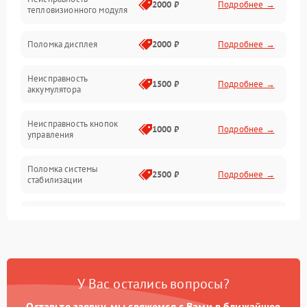
Матрица
2000 ₽
Подробнее →
тепловизионного модуля
Юстировка
Поломка дисплея
2000 ₽
Подробнее →
Механические повреждения
Неисправность
1500 ₽
Подробнее →
аккумулятора
Оптика
Неисправность кнопок
1000 ₽
Подробнее →
управления
Поломка системы
2500 ₽
Подробнее →
стабилизации
Повреждение системы
2500 ₽
Подробнее →
записи
Неисправность системы
1500 ₽
Подробнее →
Wi-Fi
У Вас остались вопросы?
Поломка системы GPS
2000 ₽
Подробнее →
Оставьте заявку, мы свяжемся с Вами в ближайшее