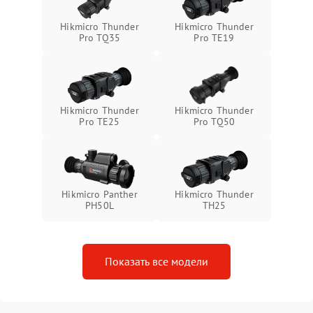
Неисправность системы
1500 ₽
Подробнее →
Hikmicro Thunder
Hikmicro Thunder
защиты от перегрева
Pro TQ35
Pro TE19
Поломка системы защиты
1500 ₽
Подробнее →
от перенапряжения
Hikmicro Thunder
Hikmicro Thunder
Поломка системы защиты
1500 ₽
Подробнее →
Pro TE25
Pro TQ50
от замыкания
Hikmicro Panther
Hikmicro Thunder
PH50L
TH25
Показать все модели