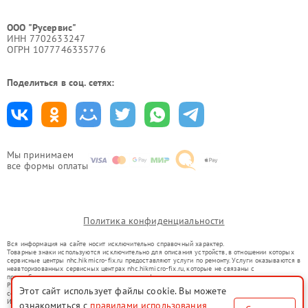
ООО "Русервис"
ИНН 7702633247
ОГРН 1077746335776
Поделиться в соц. сетях:
Мы принимаем
все формы оплаты
Политика конфиденциальности
Вся информация на сайте носит исключительно справочный характер.
Товарные знаки используются исключительно для описания устройств, в отношении которых
сервисные центры nhc.hikmicro-fix.ru предоставляют услуги по ремонту. Услуги оказываются в
неавторизованных сервисных центрах nhc.hikmicro-fix.ru, которые не связаны с
правообладателями товарных знаков или их официальными представителями.
Ремонт осуществляется для устройств, уже введенных в гражданский оборот в соответствии
Этот сайт использует файлы cookie. Вы можете
со статьей 1487 ГК РФ.
Использование товарных знаков не преследует цели индивидуализации услуг или введения
ознакомиться с
правилами использования