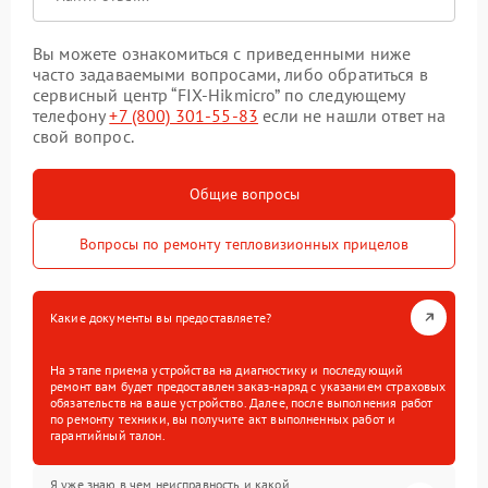
Вы можете ознакомиться с приведенными ниже
часто задаваемыми вопросами, либо обратиться в
сервисный центр “FIX-Hikmicro” по следующему
телефону
+7 (800) 301-55-83
если не нашли ответ на
свой вопрос.
Общие вопросы
Вопросы по ремонту тепловизионных прицелов
Какие документы вы предоставляете?
На этапе приема устройства на диагностику и последующий
ремонт вам будет предоставлен заказ-наряд с указанием страховых
обязательств на ваше устройство. Далее, после выполнения работ
по ремонту техники, вы получите акт выполненных работ и
гарантийный талон.
Я уже знаю в чем неисправность и какой