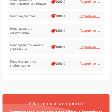
Матрица
2000 ₽
Подробнее →
тепловизионного модуля
Юстировка
Поломка дисплея
2000 ₽
Подробнее →
Механические повреждения
Неисправность
1500 ₽
Подробнее →
аккумулятора
Оптика
Неисправность кнопок
1000 ₽
Подробнее →
управления
Поломка системы
2500 ₽
Подробнее →
стабилизации
Повреждение системы
2500 ₽
Подробнее →
записи
Неисправность системы
1500 ₽
Подробнее →
Wi-Fi
У Вас остались вопросы?
Поломка системы GPS
2000 ₽
Подробнее →
Оставьте заявку, мы свяжемся с Вами в ближайшее