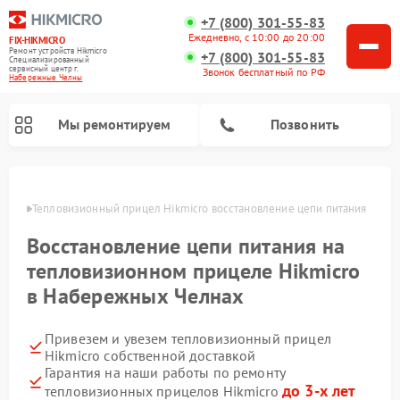
+7 (800) 301-55-83
Ежедневно, с 10:00 до 20:00
FIX-HIKMICRO
Ремонт устройств Hikmicro
+7 (800) 301-55-83
Специализированный
cервисный центр г.
Звонок бесплатный по РФ
Набережные Челны
Мы ремонтируем
Позвонить
елнах
Тепловизионный прицел Hikmicro восстановление цепи питания 
Ремонт тепловизионных монокуляров Hikmicro
Восстановление цепи питания на
тепловизионном прицеле Hikmicro
в Набережных Челнах
Привезем и увезем тепловизионный прицел
Hikmicro собственной доставкой
Гарантия на наши работы по ремонту
до 3-х лет
тепловизионных прицелов Hikmicro