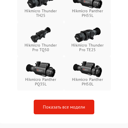
Неисправность системы
1500 ₽
Подробнее →
Hikmicro Thunder
Hikmicro Panther
защиты от перегрева
TH25
PH35L
Поломка системы защиты
1500 ₽
Подробнее →
от перенапряжения
Hikmicro Thunder
Hikmicro Thunder
Поломка системы защиты
1500 ₽
Подробнее →
Pro TQ50
Pro TE25
от замыкания
Hikmicro Panther
Hikmicro Panther
PQ35L
PH50L
Показать все модели