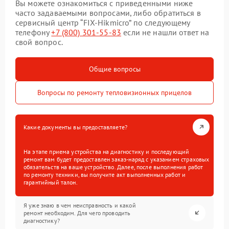
Вы можете ознакомиться с приведенными ниже
часто задаваемыми вопросами, либо обратиться в
сервисный центр “FIX-Hikmicro” по следующему
телефону
+7 (800) 301-55-83
если не нашли ответ на
свой вопрос.
Общие вопросы
Вопросы по ремонту тепловизионных прицелов
Какие документы вы предоставляете?
На этапе приема устройства на диагностику и последующий
ремонт вам будет предоставлен заказ-наряд с указанием страховых
обязательств на ваше устройство. Далее, после выполнения работ
по ремонту техники, вы получите акт выполненных работ и
гарантийный талон.
Я уже знаю в чем неисправность и какой
ремонт необходим. Для чего проводить
диагностику?