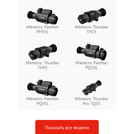
Неисправность системы
1500 ₽
Подробнее →
защиты от замыкания
Неисправность системы
1500 ₽
Подробнее →
Hikmicro Panther
Hikmicro Thunder
защиты от перегрева
PH35L
TH25
Поломка системы защиты
1500 ₽
Подробнее →
от перенапряжения
Hikmicro Thunder
Hikmicro Panther
Поломка системы защиты
1500 ₽
Подробнее →
TH35
PQ50L
от замыкания
Hikmicro Panther
Hikmicro Thunder
PQ35L
Pro TQ35
Показать все модели