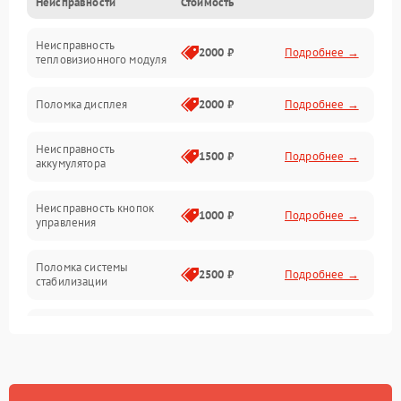
Неисправности
Стоимость
Измерения
Неисправность
Матрица
2000 ₽
Подробнее →
тепловизионного модуля
Юстировка
Поломка дисплея
2000 ₽
Подробнее →
Механические повреждения
Неисправность
1500 ₽
Подробнее →
аккумулятора
Оптика
Неисправность кнопок
1000 ₽
Подробнее →
управления
Поломка системы
2500 ₽
Подробнее →
стабилизации
Повреждение системы
2500 ₽
Подробнее →
записи
Неисправность системы
1500 ₽
Подробнее →
Wi-Fi