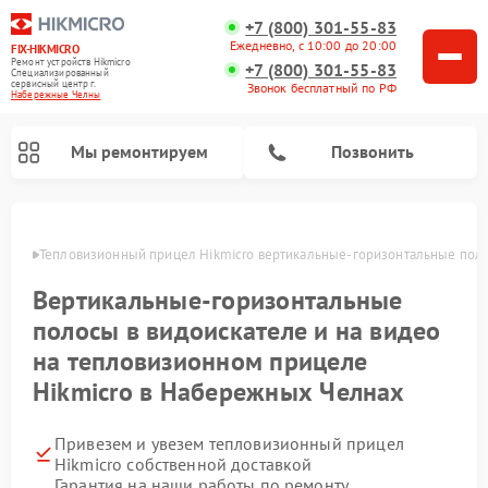
+7 (800) 301-55-83
Ежедневно, с 10:00 до 20:00
FIX-HIKMICRO
Ремонт устройств Hikmicro
+7 (800) 301-55-83
Специализированный
cервисный центр г.
Звонок бесплатный по РФ
Набережные Челны
Мы ремонтируем
Позвонить
елнах
Тепловизионный прицел Hikmicro вертикальные-горизонтальные полос
Ремонт тепловизионных монокуляров Hikmicro
Вертикальные-горизонтальные
полосы в видоискателе и на видео
на тепловизионном прицеле
Hikmicro в Набережных Челнах
Привезем и увезем тепловизионный прицел
Hikmicro собственной доставкой
Гарантия на наши работы по ремонту