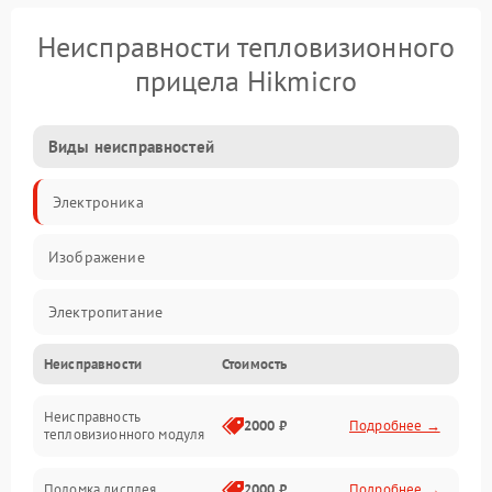
Неисправности тепловизионного
прицела Hikmicro
Виды неисправностей
Электроника
Изображение
Электропитание
Неисправности
Стоимость
Измерения
Неисправность
Матрица
2000 ₽
Подробнее →
тепловизионного модуля
Юстировка
Поломка дисплея
2000 ₽
Подробнее →