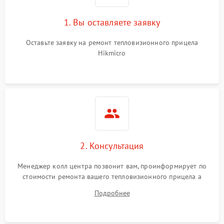
1. Вы оставляете заявку
Неисправность системы
автоматического
1500 ₽
Подробнее →
отключения
Оставьте заявку на ремонт тепловизионного прицела
Hikmicro
Поломка системы защиты
1500 ₽
Подробнее →
от короткого замыкания
Повреждение системы
1500 ₽
Подробнее →
защиты от перегрева
Неисправность системы
защиты от
1500 ₽
Подробнее →
2. Консультация
перенапряжения
Менеджер колл центра позвонит вам, проинформирует по
Неисправность системы
1500 ₽
Подробнее →
стоимости ремонта вашего тепловизионного прицела а
защиты от замыкания
также ответит на все ваши вопросы.
Подробнее
Неисправность системы
1500 ₽
Подробнее →
защиты от перегрева