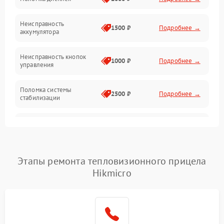
Механические повреждения
Неисправность
1500 ₽
Подробнее →
аккумулятора
Оптика
Неисправность кнопок
1000 ₽
Подробнее →
управления
Поломка системы
2500 ₽
Подробнее →
стабилизации
Повреждение системы
2500 ₽
Подробнее →
записи
Неисправность системы
Этапы ремонта тепловизионного прицела
1500 ₽
Подробнее →
Wi-Fi
Hikmicro
Поломка системы GPS
2000 ₽
Подробнее →
Повреждение системы
1500 ₽
Подробнее →
защиты от перегрузок