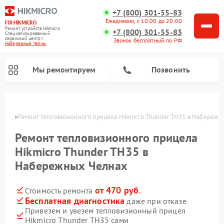
+7 (800) 301-55-83
Ежедневно, с 10:00 до 20:00
FIX-HIKMICRO
Ремонт устройств Hikmicro
+7 (800) 301-55-83
Специализированный
cервисный центр г.
Звонок бесплатный по РФ
Набережные Челны
Мы ремонтируем
Позвонить
елнах
Ремонт тепловизионного прицела Hikmicro Thunder TH35 в Набережн
Ремонт тепловизионных монокуляров Hikmicro
Ремонт тепловизионного прицела
Hikmicro Thunder TH35 в
Набережных Челнах
от 470 руб.
Стоимость ремонта
Бесплатная диагностика
даже при отказе
Привезем и увезем тепловизионный прицел
Hikmicro Thunder TH35 сами