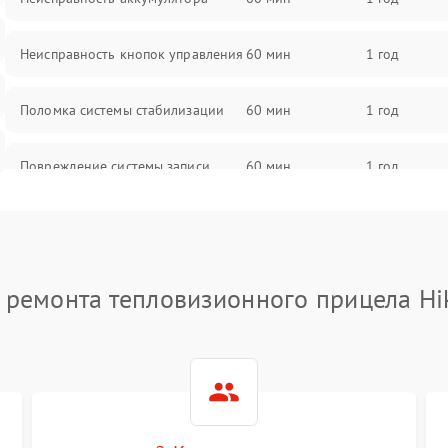
Неисправность кнопок управления
60 мин
1 год
Поломка системы стабилизации
60 мин
1 год
Повреждение системы записи
60 мин
1 год
Неисправность системы Wi-Fi
60 мин
1 год
Поломка системы GPS
60 мин
1 год
 ремонта тепловизионного прицела Hi
Повреждение системы защиты от
60 мин
1 год
перегрузок
Неисправность системы
60 мин
1 год
автоматического отключения