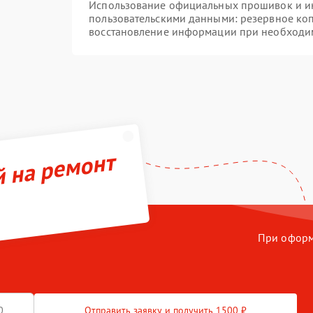
Использование официальных прошивок и инс
пользовательскими данными: резервное ко
восстановление информации при необходи
й на ремонт
При оформл
Отправить заявку и получить 1500 ₽