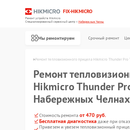
FIX-HIKMICRO
Ремонт устройств Hikmicro
Специализированный cервисный центр г.
Набережные Челны
Мы ремонтируем
Срочный ремонт
Це
 Набережных Челнах
Ремонт тепловизионного прицела Hikmicro Thunder Pro
Ремонт тепловизион
Ремонт тепловизоров Hikmicro
Ремонт тепловизионных монокуляров Hikmicro
Hikmicro Thunder Pr
Набережных Челна
от 470 руб.
Стоимость ремонта
Бесплатная диагностика
даже при отказ
Привезем и увезем тепловизионный прицел