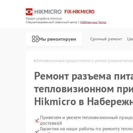
FIX-HIKMICRO
Ремонт устройств Hikmicro
Специализированный cервисный центр г.
Набережные Челны
Мы ремонтируем
Срочный ремонт
Це
 Набережных Челнах
Тепловизионный прицел Hikmicro ремонт разъема питан
Ремонт разъема пит
Ремонт тепловизоров Hikmicro
Ремонт тепловизионных монокуляров Hikmicro
тепловизионном пр
Hikmicro в Набереж
Привезем и увезем тепловизионный прицел
доставкой
Гарантия на наши работы по ремонту тепл