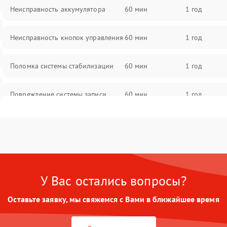
Неисправность аккумулятора
60 мин
1 год
Неисправность кнопок управления
60 мин
1 год
Поломка системы стабилизации
60 мин
1 год
Повреждение системы записи
60 мин
1 год
Неисправность системы Wi-Fi
60 мин
1 год
Поломка системы GPS
60 мин
1 год
У Вас остались вопросы?
Повреждение системы защиты от
60 мин
1 год
перегрузок
Оставьте заявку, мы свяжемся с Вами в ближайшее время
Неисправность системы
60 мин
1 год
автоматического отключения