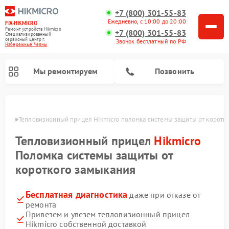
+7 (800) 301-55-83
Ежедневно, с 10:00 до 20:00
FIX-HIKMICRO
Ремонт устройств Hikmicro
+7 (800) 301-55-83
Специализированный
cервисный центр г.
Звонок бесплатный по РФ
Набережные Челны
Мы ремонтируем
Позвонить
елнах
Тепловизионный прицел Hikmicro поломка системы защиты от коротк
Ремонт тепловизионных монокуляров Hikmicro
Тепловизионный прицел
Hikmicro
Поломка системы защиты от
короткого замыкания
Бесплатная диагностика
даже при отказе от
ремонта
Привезем и увезем тепловизионный прицел
Hikmicro собственной доставкой