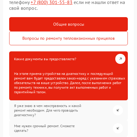
телефону
+7 (800) 301-55-83
если не нашли ответ на
свой вопрос.
Общие вопросы
Вопросы по ремонту тепловизионных прицелов
Какие документы вы предоставляете?
На этапе приема устройства на диагностику и последующий
ремонт вам будет предоставлен заказ-наряд с указанием страховых
обязательств на ваше устройство. Далее, после выполнения работ
по ремонту техники, вы получите акт выполненных работ и
гарантийный талон.
Я уже знаю в чем неисправность и какой
ремонт необходим. Для чего проводить
диагностику?
Мне нужен срочный ремонт. Сможете
сделать?