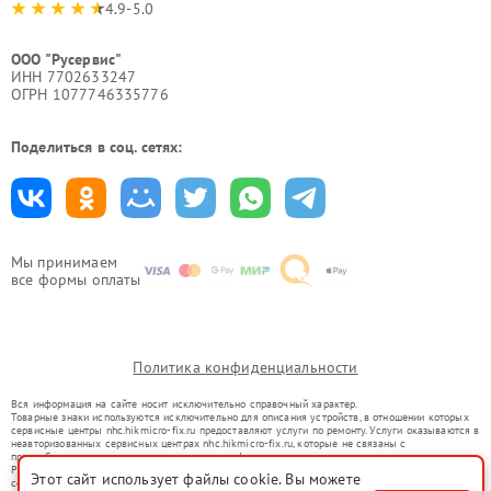
4.9-5.0
ООО "Русервис"
ИНН 7702633247
ОГРН 1077746335776
Поделиться в соц. сетях:
Мы принимаем
все формы оплаты
Политика конфиденциальности
Вся информация на сайте носит исключительно справочный характер.
Товарные знаки используются исключительно для описания устройств, в отношении которых
сервисные центры nhc.hikmicro-fix.ru предоставляют услуги по ремонту. Услуги оказываются в
неавторизованных сервисных центрах nhc.hikmicro-fix.ru, которые не связаны с
правообладателями товарных знаков или их официальными представителями.
Ремонт осуществляется для устройств, уже введенных в гражданский оборот в соответствии
Этот сайт использует файлы cookie. Вы можете
со статьей 1487 ГК РФ.