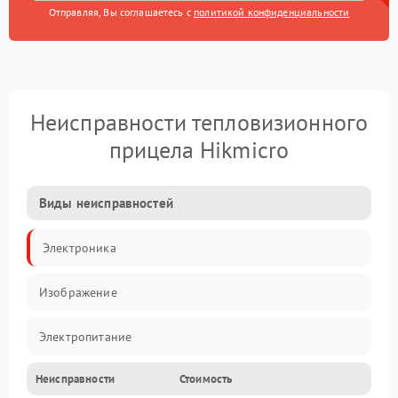
Отправляя, Вы соглашаетесь с
политикой конфиденциальности
Неисправности тепловизионного
прицела Hikmicro
Виды неисправностей
Электроника
Изображение
Электропитание
Неисправности
Стоимость
Измерения