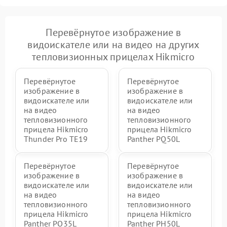
Перевёрнутое изображение в
видоискателе или на видео на других
тепловизионных прицелах Hikmicro
Перевёрнутое
Перевёрнутое
изображение в
изображение в
видоискателе или
видоискателе или
на видео
на видео
тепловизионного
тепловизионного
прицела Hikmicro
прицела Hikmicro
Thunder Pro TE19
Panther PQ50L
Перевёрнутое
Перевёрнутое
изображение в
изображение в
видоискателе или
видоискателе или
на видео
на видео
тепловизионного
тепловизионного
прицела Hikmicro
прицела Hikmicro
Panther PQ35L
Panther PH50L