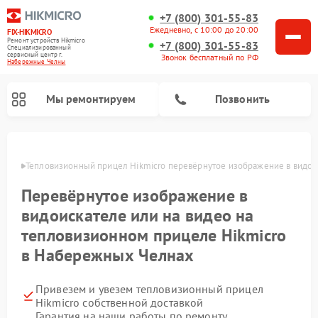
+7 (800) 301-55-83
Ежедневно, с 10:00 до 20:00
FIX-HIKMICRO
Ремонт устройств Hikmicro
+7 (800) 301-55-83
Специализированный
cервисный центр г.
Звонок бесплатный по РФ
Набережные Челны
Мы ремонтируем
Позвонить
елнах
Тепловизионный прицел Hikmicro перевёрнутое изображение в видоис
Ремонт тепловизионных монокуляров Hikmicro
Перевёрнутое изображение в
видоискателе или на видео на
тепловизионном прицеле Hikmicro
в Набережных Челнах
Привезем и увезем тепловизионный прицел
Hikmicro собственной доставкой
Гарантия на наши работы по ремонту