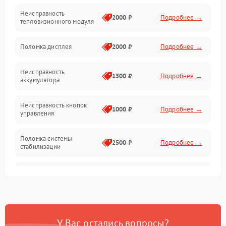
Неисправность
Матрица
2000 ₽
Подробнее →
тепловизионного модуля
Юстировка
Поломка дисплея
2000 ₽
Подробнее →
Механические повреждения
Неисправность
1500 ₽
Подробнее →
аккумулятора
Оптика
Неисправность кнопок
1000 ₽
Подробнее →
управления
Поломка системы
2500 ₽
Подробнее →
стабилизации
Повреждение системы
2500 ₽
Подробнее →
записи
Неисправность системы
1500 ₽
Подробнее →
Wi-Fi
У Вас остались вопросы?