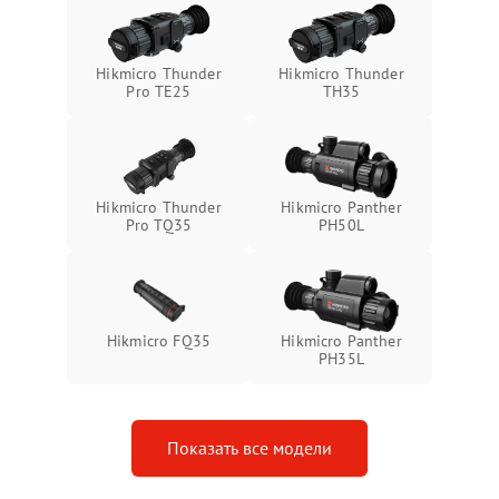
защиты от замыкания
Неисправность системы
1500 ₽
Подробнее →
Hikmicro Thunder
Hikmicro Thunder
защиты от перегрева
Pro TE25
TH35
Поломка системы защиты
1500 ₽
Подробнее →
от перенапряжения
Hikmicro Thunder
Hikmicro Panther
Поломка системы защиты
1500 ₽
Подробнее →
Pro TQ35
PH50L
от замыкания
Hikmicro FQ35
Hikmicro Panther
PH35L
Показать все модели