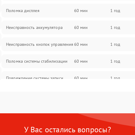
Поломка дисплея
60 мин
1 год
Неисправность аккумулятора
60 мин
1 год
Неисправность кнопок управления
60 мин
1 год
Поломка системы стабилизации
60 мин
1 год
Повреждение системы записи
60 мин
1 год
Неисправность системы Wi-Fi
60 мин
1 год
Поломка системы GPS
60 мин
1 год
У Вас остались вопросы?
Повреждение системы защиты от
60 мин
1 год
перегрузок