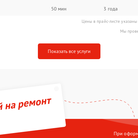
50 мин
3 года
Цены в прайс-листе указаны
Мы прове
Показать все услуги
й на ремонт
При оформл