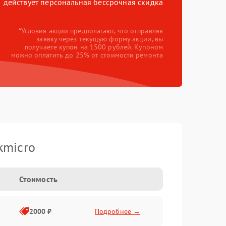
действует персональная бессрочная скидка
*Условия акции предполагают, что отправляя
заявку через текущую форму акции, вы
получаете купон на 1500 рублей. Купоном
можно оплатить до 25% от стоимости ремонта
kmicro
Стоимость
2000 ₽
Подробнее →