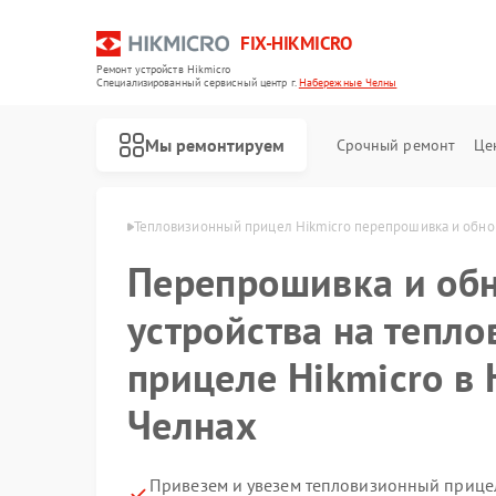
FIX-HIKMICRO
Ремонт устройств Hikmicro
Специализированный cервисный центр г.
Набережные Челны
Мы ремонтируем
Срочный ремонт
Це
 Набережных Челнах
Тепловизионный прицел Hikmicro перепрошивка и обнов
Перепрошивка и об
Ремонт тепловизоров Hikmicro
Ремонт тепловизионных монокуляров Hikmicro
устройства на тепл
прицеле Hikmicro в
Челнах
Привезем и увезем тепловизионный прицел