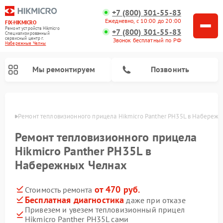
+7 (800) 301-55-83
Ежедневно, с 10:00 до 20:00
FIX-HIKMICRO
Ремонт устройств Hikmicro
+7 (800) 301-55-83
Специализированный
cервисный центр г.
Звонок бесплатный по РФ
Набережные Челны
Мы ремонтируем
Позвонить
елнах
Ремонт тепловизионного прицела Hikmicro Panther PH35L в Набереж
Ремонт тепловизионных монокуляров Hikmicro
Ремонт тепловизионного прицела
Hikmicro Panther PH35L в
Набережных Челнах
от 470 руб.
Стоимость ремонта
Бесплатная диагностика
даже при отказе
Привезем и увезем тепловизионный прицел
Hikmicro Panther PH35L сами