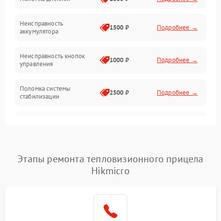
Механические повреждения
Неисправность
1500 ₽
Подробнее →
аккумулятора
Оптика
Неисправность кнопок
1000 ₽
Подробнее →
управления
Поломка системы
2500 ₽
Подробнее →
стабилизации
Повреждение системы
2500 ₽
Подробнее →
записи
Неисправность системы
Этапы ремонта тепловизионного прицела
1500 ₽
Подробнее →
Wi-Fi
Hikmicro
Поломка системы GPS
2000 ₽
Подробнее →
Повреждение системы
1500 ₽
Подробнее →
защиты от перегрузок