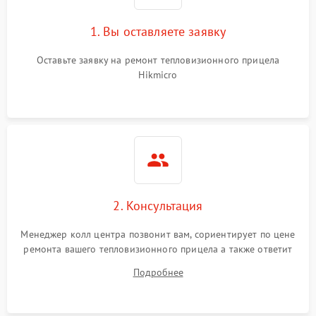
1. Вы оставляете заявку
Неисправность системы
автоматического
1500 ₽
Подробнее →
отключения
Оставьте заявку на ремонт тепловизионного прицела
Hikmicro
Поломка системы защиты
1500 ₽
Подробнее →
от короткого замыкания
Повреждение системы
1500 ₽
Подробнее →
защиты от перегрева
Неисправность системы
защиты от
1500 ₽
Подробнее →
2. Консультация
перенапряжения
Менеджер колл центра позвонит вам, сориентирует по цене
Неисправность системы
1500 ₽
Подробнее →
ремонта вашего тепловизионного прицела а также ответит
защиты от замыкания
на все ваши вопросы.
Подробнее
Неисправность системы
1500 ₽
Подробнее →
защиты от перегрева