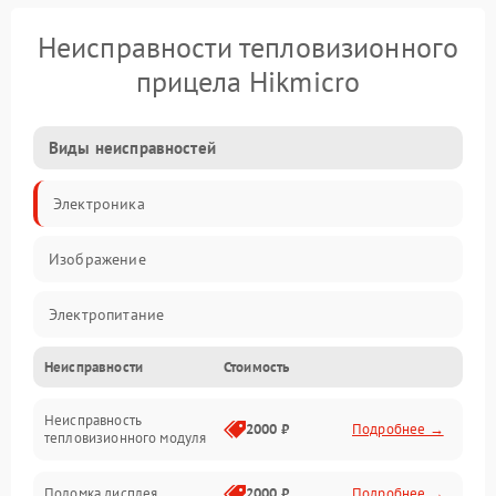
Неисправности тепловизионного
прицела Hikmicro
Виды неисправностей
Электроника
Изображение
Электропитание
Неисправности
Стоимость
Измерения
Неисправность
Матрица
2000 ₽
Подробнее →
тепловизионного модуля
Юстировка
Поломка дисплея
2000 ₽
Подробнее →