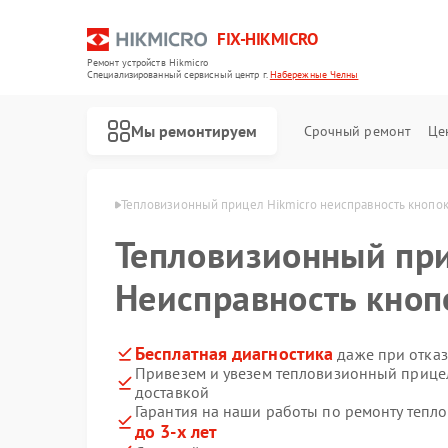
FIX-HIKMICRO
Ремонт устройств Hikmicro
Специализированный cервисный центр г.
Набережные Челны
Мы ремонтируем
Срочный ремонт
Це
 Набережных Челнах
Тепловизионный прицел Hikmicro неисправность кнопо
Тепловизионный пр
Ремонт тепловизоров Hikmicro
Ремонт тепловизионных монокуляров Hikmicro
Неисправность кноп
Бесплатная диагностика
даже при отказ
Привезем и увезем тепловизионный прицел
доставкой
Гарантия на наши работы по ремонту тепл
до 3-х лет