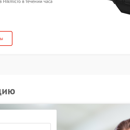
Hikmicro в течении часа
ны
цию