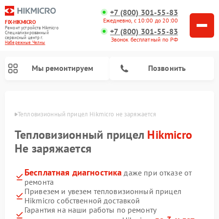
+7 (800) 301-55-83
Ежедневно, с 10:00 до 20:00
FIX-HIKMICRO
Ремонт устройств Hikmicro
+7 (800) 301-55-83
Специализированный
cервисный центр г.
Звонок бесплатный по РФ
Набережные Челны
Мы ремонтируем
Позвонить
елнах
Тепловизионный прицел Hikmicro не заряжается
Ремонт тепловизионных монокуляров Hikmicro
Тепловизионный прицел
Hikmicro
Не заряжается
Бесплатная диагностика
даже при отказе от
ремонта
Привезем и увезем тепловизионный прицел
Hikmicro собственной доставкой
Гарантия на наши работы по ремонту