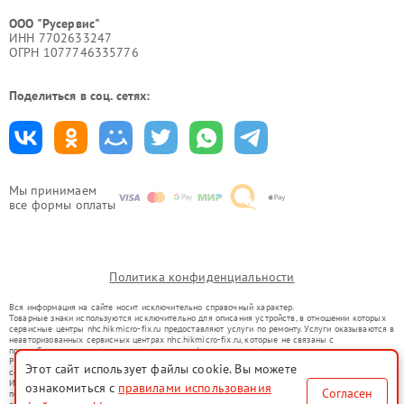
ООО "Русервис"
ИНН 7702633247
ОГРН 1077746335776
Поделиться в соц. сетях:
Мы принимаем
все формы оплаты
Политика конфиденциальности
Вся информация на сайте носит исключительно справочный характер.
Товарные знаки используются исключительно для описания устройств, в отношении которых
сервисные центры nhc.hikmicro-fix.ru предоставляют услуги по ремонту. Услуги оказываются в
неавторизованных сервисных центрах nhc.hikmicro-fix.ru, которые не связаны с
правообладателями товарных знаков или их официальными представителями.
Ремонт осуществляется для устройств, уже введенных в гражданский оборот в соответствии
Этот сайт использует файлы cookie. Вы можете
со статьей 1487 ГК РФ.
Использование товарных знаков не преследует цели индивидуализации услуг или введения
ознакомиться с
правилами использования
Согласен
потребителей в заблуждение, а служит для информирования о предоставляемых услугах по