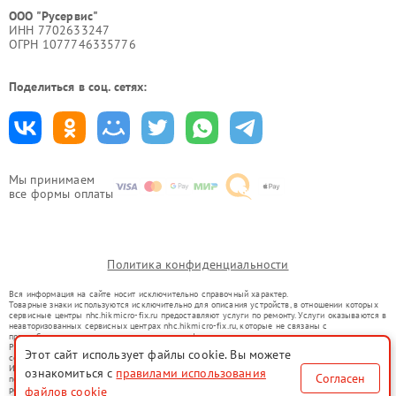
ООО "Русервис"
ИНН 7702633247
ОГРН 1077746335776
Поделиться в соц. сетях:
Мы принимаем
все формы оплаты
Политика конфиденциальности
Вся информация на сайте носит исключительно справочный характер.
Товарные знаки используются исключительно для описания устройств, в отношении которых
сервисные центры nhc.hikmicro-fix.ru предоставляют услуги по ремонту. Услуги оказываются в
неавторизованных сервисных центрах nhc.hikmicro-fix.ru, которые не связаны с
правообладателями товарных знаков или их официальными представителями.
Ремонт осуществляется для устройств, уже введенных в гражданский оборот в соответствии
Этот сайт использует файлы cookie. Вы можете
со статьей 1487 ГК РФ.
Использование товарных знаков не преследует цели индивидуализации услуг или введения
ознакомиться с
правилами использования
Согласен
потребителей в заблуждение, а служит для информирования о предоставляемых услугах по
файлов cookie
ремонту техники указанных брендов.