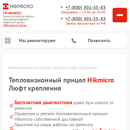
+7 (800) 301-55-83
Ежедневно, с 10:00 до 20:00
FIX-HIKMICRO
Ремонт устройств Hikmicro
+7 (800) 301-55-83
Специализированный
cервисный центр г.
Звонок бесплатный по РФ
Набережные Челны
Мы ремонтируем
Позвонить
елнах
Тепловизионный прицел Hikmicro люфт крепления
Ремонт тепловизионных монокуляров Hikmicro
Тепловизионный прицел
Hikmicro
Люфт крепления
Бесплатная диагностика
даже при отказе от
ремонта
Привезем и увезем тепловизионный прицел
Hikmicro собственной доставкой
Гарантия на наши работы по ремонту