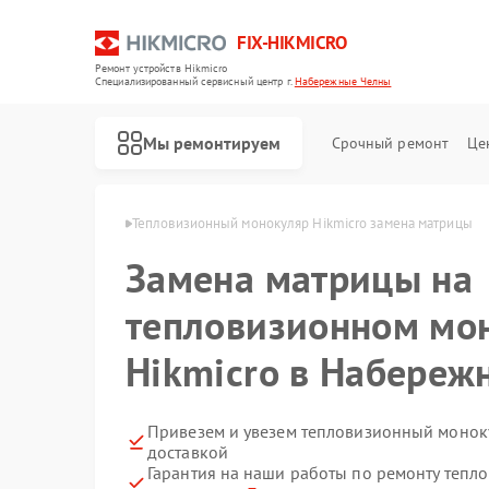
FIX-HIKMICRO
Ремонт устройств Hikmicro
Специализированный cервисный центр г.
Набережные Челны
Мы ремонтируем
Срочный ремонт
Це
 Набережных Челнах
Тепловизионный монокуляр Hikmicro замена матрицы
Замена матрицы на
Ремонт тепловизионных прицелов Hikmicro
Ремонт тепловизоров Hikmicro
тепловизионном мо
Hikmicro в Набереж
Привезем и увезем тепловизионный моноку
доставкой
Гарантия на наши работы по ремонту теп