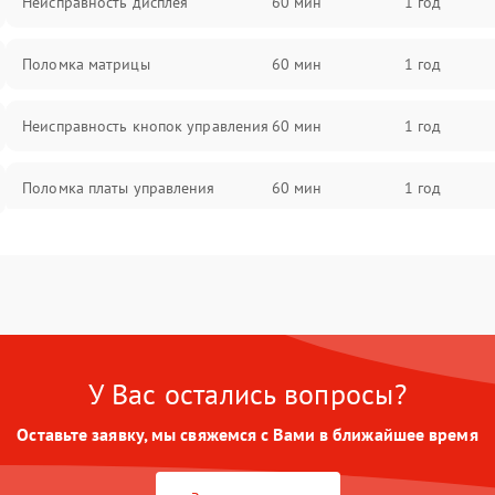
Неисправность дисплея
60 мин
1 год
Поломка матрицы
60 мин
1 год
Неисправность кнопок управления
60 мин
1 год
Поломка платы управления
60 мин
1 год
Повреждение аккумулятора
60 мин
1 год
Неисправность зарядного
60 мин
1 год
устройства
У Вас остались вопросы?
Поломка разъема для зарядки
60 мин
1 год
Оставьте заявку, мы свяжемся с Вами в ближайшее время
Неисправность термодатчика
60 мин
1 год