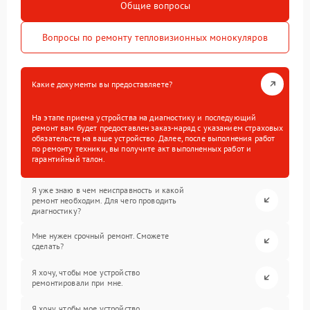
Общие вопросы
Вопросы по ремонту тепловизионных монокуляров
Какие документы вы предоставляете?
На этапе приема устройства на диагностику и последующий
ремонт вам будет предоставлен заказ-наряд с указанием страховых
обязательств на ваше устройство. Далее, после выполнения работ
по ремонту техники, вы получите акт выполненных работ и
гарантийный талон.
Я уже знаю в чем неисправность и какой
ремонт необходим. Для чего проводить
диагностику?
Мне нужен срочный ремонт. Сможете
сделать?
Я хочу, чтобы мое устройство
ремонтировали при мне.
Я хочу, чтобы мое устройство