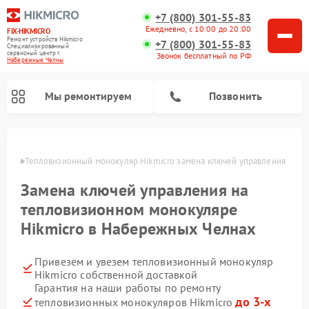
+7 (800) 301-55-83
Ежедневно, с 10:00 до 20:00
FIX-HIKMICRO
Ремонт устройств Hikmicro
+7 (800) 301-55-83
Специализированный
cервисный центр г.
Звонок бесплатный по РФ
Набережные Челны
Мы ремонтируем
Позвонить
елнах
Тепловизионный монокуляр Hikmicro замена ключей управления
Ремонт тепловизионных прицелов Hikmicro
Замена ключей управления на
тепловизионном монокуляре
Hikmicro в Набережных Челнах
Привезем и увезем тепловизионный монокуляр
Hikmicro собственной доставкой
Гарантия на наши работы по ремонту
до 3-х
тепловизионных монокуляров Hikmicro