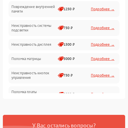
Повреждение внутренней
Матрица
1250 ₽
Подробнее →
памяти
Прочие неисправности
Неисправность системы
750 ₽
Подробнее →
подсветки
Неисправность фокусировки и оптики
Неисправность дисплея
1500 ₽
Подробнее →
Механические повреждения
Поломка матрицы
5000 ₽
Подробнее →
Неисправность питания
Неисправность кнопок
750 ₽
Подробнее →
управления
Оптика
Поломка платы
2000 ₽
Подробнее →
управления
Повреждение
750 ₽
Подробнее →
аккумулятора
У Вас остались вопросы?