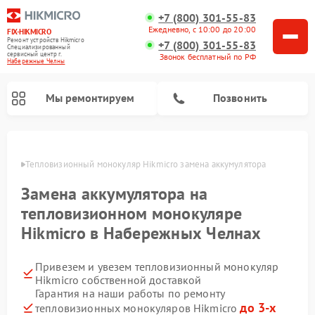
+7 (800) 301-55-83
Ежедневно, с 10:00 до 20:00
FIX-HIKMICRO
Ремонт устройств Hikmicro
+7 (800) 301-55-83
Специализированный
cервисный центр г.
Звонок бесплатный по РФ
Набережные Челны
Мы ремонтируем
Позвонить
елнах
Тепловизионный монокуляр Hikmicro замена аккумулятора
Ремонт тепловизионных прицелов Hikmicro
Замена аккумулятора на
тепловизионном монокуляре
Hikmicro в Набережных Челнах
Привезем и увезем тепловизионный монокуляр
Hikmicro собственной доставкой
Гарантия на наши работы по ремонту
до 3-х
тепловизионных монокуляров Hikmicro