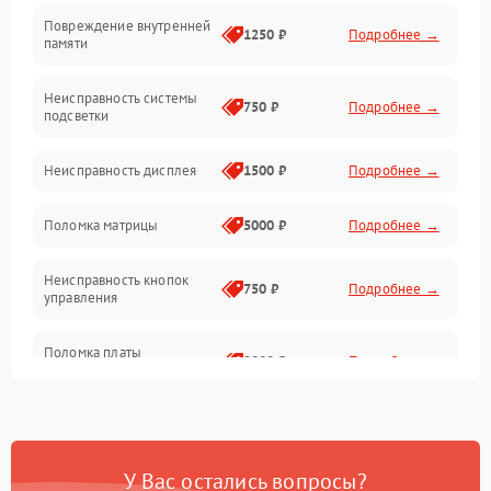
Повреждение внутренней
Матрица
1250 ₽
Подробнее →
памяти
Прочие неисправности
Неисправность системы
750 ₽
Подробнее →
подсветки
Неисправность фокусировки и оптики
Неисправность дисплея
1500 ₽
Подробнее →
Механические повреждения
Поломка матрицы
5000 ₽
Подробнее →
Неисправность питания
Неисправность кнопок
750 ₽
Подробнее →
управления
Оптика
Поломка платы
2000 ₽
Подробнее →
управления
Повреждение
750 ₽
Подробнее →
аккумулятора
У Вас остались вопросы?