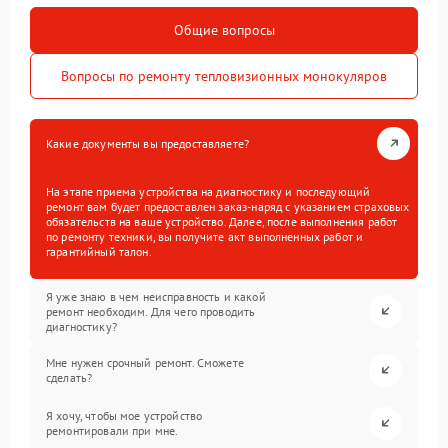
Общие вопросы
Вопросы по ремонту тепловизионных монокуляров
Какие документы вы предоставляете?
На этапе приема устройства на диагностику и последующий
ремонт вам будет предоставлен заказ-наряд с указанием страховых
обязательств на ваше устройство. Далее, после выполнения работ
по ремонту техники, вы получите акт выполненных работ и
гарантийный талон.
Я уже знаю в чем неисправность и какой
ремонт необходим. Для чего проводить
диагностику?
Мне нужен срочный ремонт. Сможете
сделать?
Я хочу, чтобы мое устройство
ремонтировали при мне.