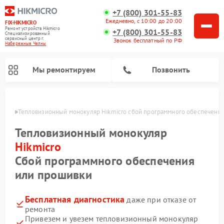
+7 (800) 301-55-83
Ежедневно, с 10:00 до 20:00
FIX-HIKMICRO
Ремонт устройств Hikmicro
+7 (800) 301-55-83
Специализированный
cервисный центр г.
Звонок бесплатный по РФ
Набережные Челны
Мы ремонтируем
Позвонить
елнах
Тепловизионный монокуляр Hikmicro сбой программного обеспечени
Ремонт тепловизионных прицелов Hikmicro
Тепловизионный монокуляр
Hikmicro
Сбой программного обеспечения
или прошивки
Бесплатная диагностика
даже при отказе от
ремонта
Привезем и увезем тепловизионный монокуляр