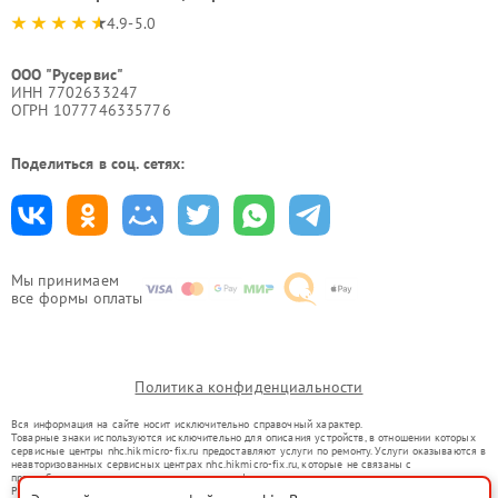
4.9-5.0
ООО "Русервис"
ИНН 7702633247
ОГРН 1077746335776
Поделиться в соц. сетях:
Мы принимаем
все формы оплаты
Политика конфиденциальности
Вся информация на сайте носит исключительно справочный характер.
Товарные знаки используются исключительно для описания устройств, в отношении которых
сервисные центры nhc.hikmicro-fix.ru предоставляют услуги по ремонту. Услуги оказываются в
неавторизованных сервисных центрах nhc.hikmicro-fix.ru, которые не связаны с
правообладателями товарных знаков или их официальными представителями.
Ремонт осуществляется для устройств, уже введенных в гражданский оборот в соответствии