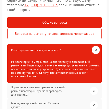
сервисный центр “FIX-Hikmicro” по следующему
телефону
+7 (800) 301-55-83
если не нашли ответ на
свой вопрос.
Общие вопросы
Вопросы по ремонту тепловизионных монокуляров
Какие документы вы предоставляете?
На этапе приема устройства на диагностику и последующий
ремонт вам будет предоставлен заказ-наряд с указанием страховых
обязательств на ваше устройство. Далее, после выполнения работ
по ремонту техники, вы получите акт выполненных работ и
гарантийный талон.
Я уже знаю в чем неисправность и какой
ремонт необходим. Для чего проводить
диагностику?
Мне нужен срочный ремонт. Сможете
сделать?