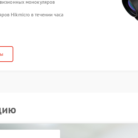
ловизионных монокуляров
ов Hikmicro в течении часа
ны
цию