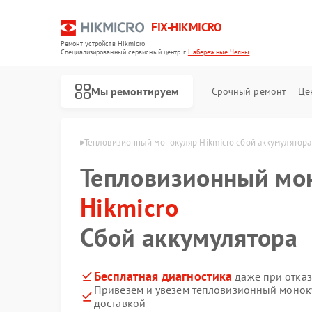
FIX-HIKMICRO
Ремонт устройств Hikmicro
Специализированный cервисный центр г.
Набережные Челны
Мы ремонтируем
Срочный ремонт
Це
 Набережных Челнах
Тепловизионный монокуляр Hikmicro сбой аккумулятора
Тепловизионный мо
Ремонт тепловизионных прицелов Hikmicro
Ремонт тепловизоров Hikmicro
Hikmicro
Сбой аккумулятора
Бесплатная диагностика
даже при отказ
Привезем и увезем тепловизионный моноку
доставкой