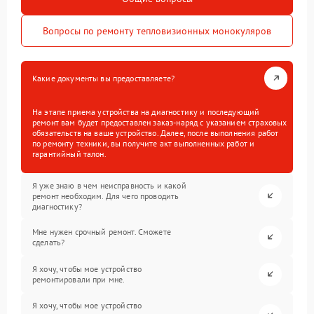
Вопросы по ремонту тепловизионных монокуляров
Какие документы вы предоставляете?
На этапе приема устройства на диагностику и последующий
ремонт вам будет предоставлен заказ-наряд с указанием страховых
обязательств на ваше устройство. Далее, после выполнения работ
по ремонту техники, вы получите акт выполненных работ и
гарантийный талон.
Я уже знаю в чем неисправность и какой
ремонт необходим. Для чего проводить
диагностику?
Мне нужен срочный ремонт. Сможете
сделать?
Я хочу, чтобы мое устройство
ремонтировали при мне.
Я хочу, чтобы мое устройство