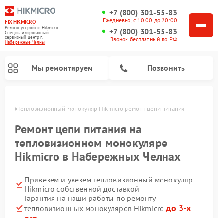
+7 (800) 301-55-83
Ежедневно, с 10:00 до 20:00
FIX-HIKMICRO
Ремонт устройств Hikmicro
+7 (800) 301-55-83
Специализированный
cервисный центр г.
Звонок бесплатный по РФ
Набережные Челны
Мы ремонтируем
Позвонить
елнах
Тепловизионный монокуляр Hikmicro ремонт цепи питания
Ремонт тепловизионных прицелов Hikmicro
Ремонт цепи питания на
тепловизионном монокуляре
Hikmicro в Набережных Челнах
Привезем и увезем тепловизионный монокуляр
Hikmicro собственной доставкой
Гарантия на наши работы по ремонту
до 3-х
тепловизионных монокуляров Hikmicro