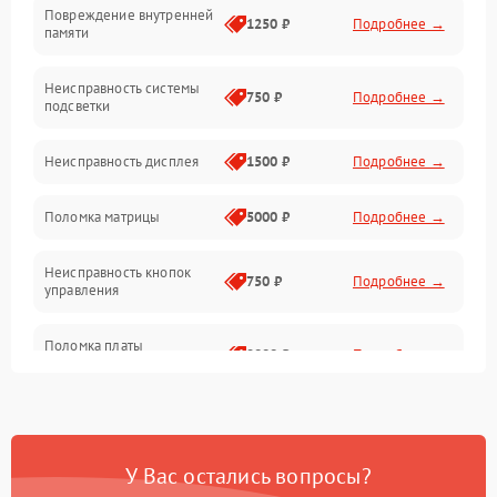
Повреждение внутренней
Матрица
1250 ₽
Подробнее →
памяти
Прочие неисправности
Неисправность системы
750 ₽
Подробнее →
подсветки
Неисправность фокусировки и оптики
Неисправность дисплея
1500 ₽
Подробнее →
Механические повреждения
Поломка матрицы
5000 ₽
Подробнее →
Неисправность питания
Неисправность кнопок
750 ₽
Подробнее →
управления
Оптика
Поломка платы
2000 ₽
Подробнее →
управления
Повреждение
750 ₽
Подробнее →
аккумулятора
У Вас остались вопросы?
Неисправность зарядного