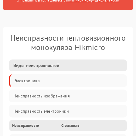
Отправляя, Вы соглашаетесь с
политикой конфиденциальности
Неисправности тепловизионного
монокуляра Hikmicro
Виды неисправностей
Электроника
Неисправность изображения
Неисправность электроники
Неисправности
Стоимость
Электропитание