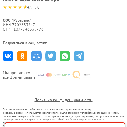
4.9-5.0
ООО "Русервис"
ИНН 7702633247
ОГРН 1077746335776
Поделиться в соц. сетях:
Мы принимаем
все формы оплаты
Политика конфиденциальности
Вся информация на сайте носит исключительно справочный характер.
Товарные знаки используются исключительно для описания устройств, в отношении которых
сервисные центры nhc.hikmicro-fix.ru предоставляют услуги по ремонту. Услуги оказываются в
неавторизованных сервисных центрах nhc.hikmicro-fix.ru, которые не связаны с
правообладателями товарных знаков или их официальными представителями.
Ремонт осуществляется для устройств, уже введенных в гражданский оборот в соответствии