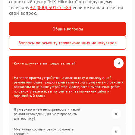
сервисный центр “FIX-Hikmicro” по следующему
телефону
+7 (800) 301-55-83
если не нашли ответ на
свой вопрос.
Общие вопросы
Вопросы по ремонту тепловизионных монокуляров
Какие документы вы предоставляете?
На этапе приема устройства на диагностику и последующий
ремонт вам будет предоставлен заказ-наряд с указанием страховых
обязательств на ваше устройство. Далее, после выполнения работ
по ремонту техники, вы получите акт выполненных работ и
гарантийный талон.
Я уже знаю в чем неисправность и какой
ремонт необходим. Для чего проводить
диагностику?
Мне нужен срочный ремонт. Сможете
сделать?