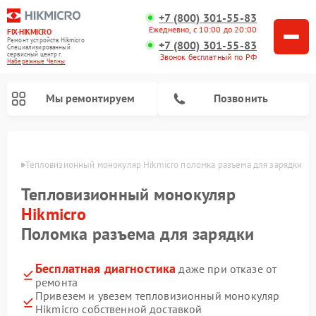
+7 (800) 301-55-83
Ежедневно, с 10:00 до 20:00
FIX-HIKMICRO
Ремонт устройств Hikmicro
+7 (800) 301-55-83
Специализированный
cервисный центр г.
Звонок бесплатный по РФ
Набережные Челны
Мы ремонтируем
Позвонить
елнах
Тепловизионный монокуляр Hikmicro поломка разъема для зарядки
Ремонт тепловизионных прицелов Hikmicro
Тепловизионный монокуляр
Hikmicro
Поломка разъема для зарядки
Бесплатная диагностика
даже при отказе от
ремонта
Привезем и увезем тепловизионный монокуляр
Hikmicro собственной доставкой