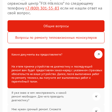
сервисный центр “FIX-Hikmicro” по следующему
телефону
+7 (800) 301-55-83
если не нашли ответ на
свой вопрос.
Общие вопросы
Вопросы по ремонту тепловизионных монокуляров
Какие документы вы предоставляете?
На этапе приема устройства на диагностику и последующий
ремонт вам будет предоставлен заказ-наряд с указанием страховых
обязательств на ваше устройство. Далее, после выполнения работ
по ремонту техники, вы получите акт выполненных работ и
гарантийный талон.
Я уже знаю в чем неисправность и какой
ремонт необходим. Для чего проводить
диагностику?
Мне нужен срочный ремонт. Сможете