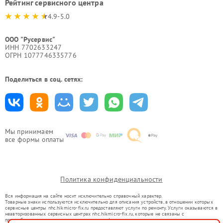
Рейтинг сервисного центра
4.9-5.0
ООО "Русервис"
ИНН 7702633247
ОГРН 1077746335776
Поделиться в соц. сетях:
Мы принимаем
все формы оплаты
Политика конфиденциальности
Вся информация на сайте носит исключительно справочный характер.
Товарные знаки используются исключительно для описания устройств, в отношении которых
сервисные центры nhc.hikmicro-fix.ru предоставляют услуги по ремонту. Услуги оказываются в
неавторизованных сервисных центрах nhc.hikmicro-fix.ru, которые не связаны с
правообладателями товарных знаков или их официальными представителями.