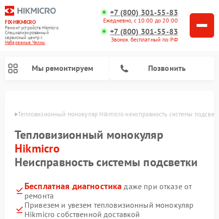
+7 (800) 301-55-83
Ежедневно, с 10:00 до 20:00
FIX-HIKMICRO
Ремонт устройств Hikmicro
+7 (800) 301-55-83
Специализированный
cервисный центр г.
Звонок бесплатный по РФ
Набережные Челны
Мы ремонтируем
Позвонить
елнах
Тепловизионный монокуляр Hikmicro неисправность системы подсвет
Ремонт тепловизионных прицелов Hikmicro
Тепловизионный монокуляр
Hikmicro
Неисправность системы подсветки
Бесплатная диагностика
даже при отказе от
ремонта
Привезем и увезем тепловизионный монокуляр
Hikmicro собственной доставкой