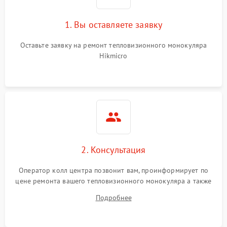
1. Вы оставляете заявку
Неисправность
1250 ₽
Подробнее →
термодатчика
Оставьте заявку на ремонт тепловизионного монокуляра
Hikmicro
Повреждение проводов
750 ₽
Подробнее →
Неисправность системы
1500 ₽
Подробнее →
стабилизации
Поломка процессора
2500 ₽
Подробнее →
Неисправность системы
1500 ₽
Подробнее →
2. Консультация
записи (если есть)
Оператор колл центра позвонит вам, проинформирует по
цене ремонта вашего тепловизионного монокуляра а также
ответит на все ваши вопросы.
Подробнее