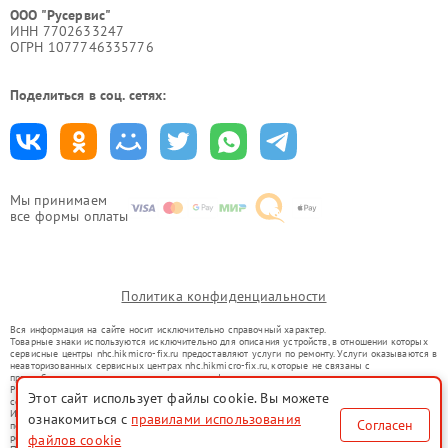
ООО "Русервис"
ИНН 7702633247
ОГРН 1077746335776
Поделиться в соц. сетях:
Мы принимаем
все формы оплаты
Политика конфиденциальности
Вся информация на сайте носит исключительно справочный характер.
Товарные знаки используются исключительно для описания устройств, в отношении которых
сервисные центры nhc.hikmicro-fix.ru предоставляют услуги по ремонту. Услуги оказываются в
неавторизованных сервисных центрах nhc.hikmicro-fix.ru, которые не связаны с
правообладателями товарных знаков или их официальными представителями.
Ремонт осуществляется для устройств, уже введенных в гражданский оборот в соответствии
Этот сайт использует файлы cookie. Вы можете
со статьей 1487 ГК РФ.
Использование товарных знаков не преследует цели индивидуализации услуг или введения
ознакомиться с
правилами использования
Согласен
потребителей в заблуждение, а служит для информирования о предоставляемых услугах по
файлов cookie
ремонту техники указанных брендов.