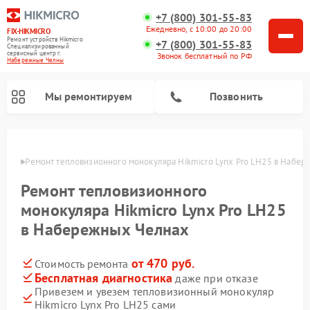
+7 (800) 301-55-83
Ежедневно, с 10:00 до 20:00
FIX-HIKMICRO
Ремонт устройств Hikmicro
+7 (800) 301-55-83
Специализированный
cервисный центр г.
Звонок бесплатный по РФ
Набережные Челны
Мы ремонтируем
Позвонить
елнах
Ремонт тепловизионного монокуляра Hikmicro Lynx Pro LH25 в Набе
Ремонт тепловизионных прицелов Hikmicro
Ремонт тепловизионного
монокуляра Hikmicro Lynx Pro LH25
в Набережных Челнах
от 470 руб.
Стоимость ремонта
Бесплатная диагностика
даже при отказе
Привезем и увезем тепловизионный монокуляр
Hikmicro Lynx Pro LH25 сами