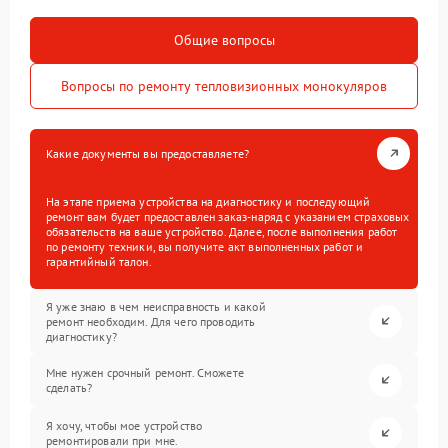
Общие вопросы
Вопросы по ремонту тепловизионных монокуляров
Какие документы вы предоставляете?
На этапе приема устройства на диагностику и последующий
ремонт вам будет предоставлен заказ-наряд с указанием страховых
обязательств на ваше устройство. Далее, после выполнения работ
по ремонту техники, вы получите акт выполненных работ и
гарантийный талон.
Я уже знаю в чем неисправность и какой
ремонт необходим. Для чего проводить
диагностику?
Мне нужен срочный ремонт. Сможете
сделать?
Я хочу, чтобы мое устройство
ремонтировали при мне.