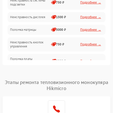
Неисправность системы
750 ₽
Подробнее →
подсветки
Неисправность фокусировки и оптики
Неисправность дисплея
1500 ₽
Подробнее →
Механические повреждения
Поломка матрицы
5000 ₽
Подробнее →
Неисправность питания
Неисправность кнопок
750 ₽
Подробнее →
управления
Оптика
Поломка платы
2000 ₽
Подробнее →
управления
Повреждение
750 ₽
Подробнее →
аккумулятора
Этапы ремонта тепловизионного монокуляра
Hikmicro
Неисправность зарядного
500 ₽
Подробнее →
устройства
Поломка разъема для
500 ₽
Подробнее →
зарядки