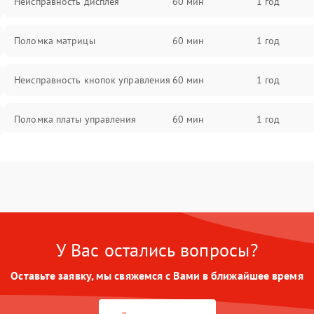
Неисправность дисплея
60 мин
1 год
Поломка матрицы
60 мин
1 год
Неисправность кнопок управления
60 мин
1 год
Поломка платы управления
60 мин
1 год
Повреждение аккумулятора
60 мин
1 год
Неисправность зарядного
60 мин
1 год
устройства
У Вас остались вопросы?
Поломка разъема для зарядки
60 мин
1 год
Оставьте заявку, мы свяжемся с Вами в ближайшее время
Неисправность термодатчика
60 мин
1 год