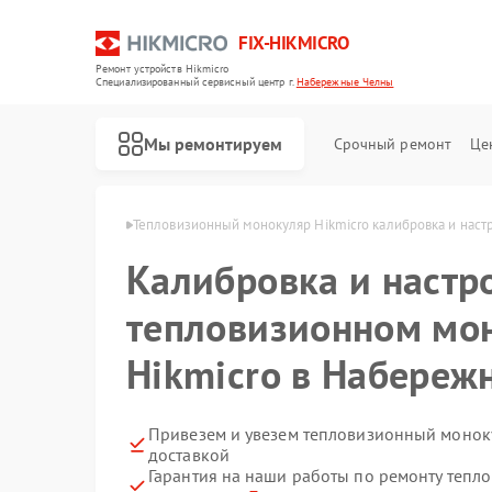
FIX-HIKMICRO
Ремонт устройств Hikmicro
Специализированный cервисный центр г.
Набережные Челны
Мы ремонтируем
Срочный ремонт
Це
 Набережных Челнах
Тепловизионный монокуляр Hikmicro калибровка и наст
Калибровка и настр
Ремонт тепловизионных прицелов Hikmicro
Ремонт тепловизоров Hikmicro
тепловизионном мо
Hikmicro в Набереж
Привезем и увезем тепловизионный моноку
доставкой
Гарантия на наши работы по ремонту теп