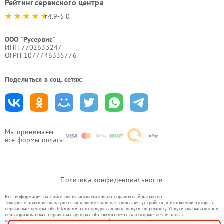
Рейтинг сервисного центра
4.9-5.0
ООО "Русервис"
ИНН 7702633247
ОГРН 1077746335776
Поделиться в соц. сетях:
Мы принимаем
все формы оплаты
Политика конфиденциальности
Вся информация на сайте носит исключительно справочный характер.
Товарные знаки используются исключительно для описания устройств, в отношении которых
сервисные центры nhc.hikmicro-fix.ru предоставляют услуги по ремонту. Услуги оказываются в
неавторизованных сервисных центрах nhc.hikmicro-fix.ru, которые не связаны с
правообладателями товарных знаков или их официальными представителями.