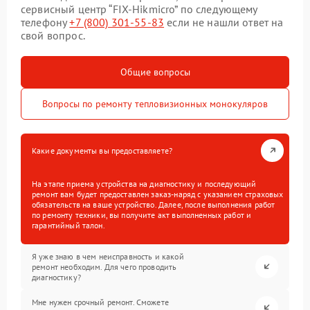
сервисный центр “FIX-Hikmicro” по следующему
телефону
+7 (800) 301-55-83
если не нашли ответ на
свой вопрос.
Общие вопросы
Вопросы по ремонту тепловизионных монокуляров
Какие документы вы предоставляете?
На этапе приема устройства на диагностику и последующий
ремонт вам будет предоставлен заказ-наряд с указанием страховых
обязательств на ваше устройство. Далее, после выполнения работ
по ремонту техники, вы получите акт выполненных работ и
гарантийный талон.
Я уже знаю в чем неисправность и какой
ремонт необходим. Для чего проводить
диагностику?
Мне нужен срочный ремонт. Сможете