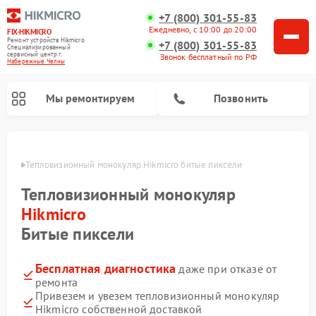
+7 (800) 301-55-83
Ежедневно, с 10:00 до 20:00
FIX-HIKMICRO
Ремонт устройств Hikmicro
+7 (800) 301-55-83
Специализированный
cервисный центр г.
Звонок бесплатный по РФ
Набережные Челны
Мы ремонтируем
Позвонить
елнах
Тепловизионный монокуляр Hikmicro битые пиксели
Ремонт тепловизионных прицелов Hikmicro
Тепловизионный монокуляр
Hikmicro
Битые пиксели
Бесплатная диагностика
даже при отказе от
ремонта
Привезем и увезем тепловизионный монокуляр
Hikmicro собственной доставкой