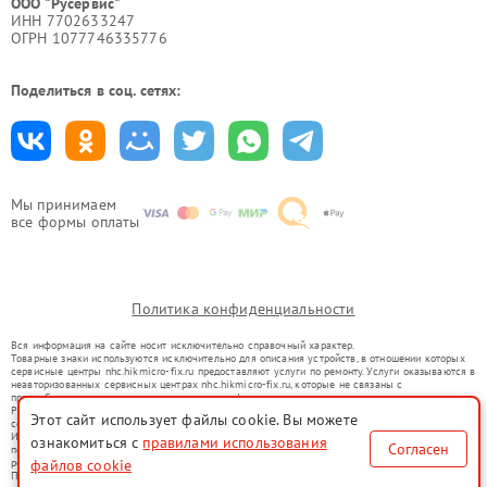
ООО "Русервис"
ИНН 7702633247
ОГРН 1077746335776
Поделиться в соц. сетях:
Мы принимаем
все формы оплаты
Политика конфиденциальности
Вся информация на сайте носит исключительно справочный характер.
Товарные знаки используются исключительно для описания устройств, в отношении которых
сервисные центры nhc.hikmicro-fix.ru предоставляют услуги по ремонту. Услуги оказываются в
неавторизованных сервисных центрах nhc.hikmicro-fix.ru, которые не связаны с
правообладателями товарных знаков или их официальными представителями.
Ремонт осуществляется для устройств, уже введенных в гражданский оборот в соответствии
Этот сайт использует файлы cookie. Вы можете
со статьей 1487 ГК РФ.
Использование товарных знаков не преследует цели индивидуализации услуг или введения
ознакомиться с
правилами использования
Согласен
потребителей в заблуждение, а служит для информирования о предоставляемых услугах по
файлов cookie
ремонту техники указанных брендов.
Представленная на сайте информация не является публичной офертой, определяемой