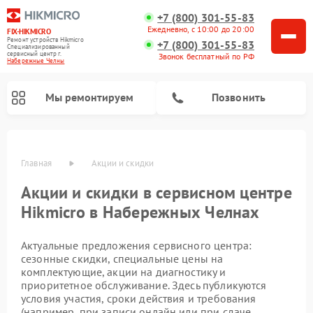
+7 (800) 301-55-83
Ежедневно, с 10:00 до 20:00
FIX-HIKMICRO
Ремонт устройств Hikmicro
+7 (800) 301-55-83
Специализированный
cервисный центр г.
Звонок бесплатный по РФ
Набережные Челны
Мы ремонтируем
Позвонить
Главная
Акции и скидки
Акции и скидки в сервисном центре
Ремонт тепловизионных монокуляров Hikmicro
Ремонт тепловизионных прицелов Hikmicro
Hikmicro в Набережных Челнах
Актуальные предложения сервисного центра:
сезонные скидки, специальные цены на
комплектующие, акции на диагностику и
приоритетное обслуживание. Здесь публикуются
условия участия, сроки действия и требования
(например, при записи онлайн или при сдаче