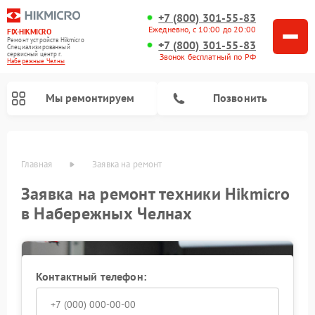
+7 (800) 301-55-83
Ежедневно, с 10:00 до 20:00
FIX-HIKMICRO
Ремонт устройств Hikmicro
+7 (800) 301-55-83
Специализированный
cервисный центр г.
Звонок бесплатный по РФ
Набережные Челны
Мы ремонтируем
Позвонить
Главная
Заявка на ремонт
Заявка на ремонт техники Hikmicro
Ремонт тепловизионных монокуляров Hikmicro
Ремонт тепловизионных прицелов Hikmicro
в Набережных Челнах
Контактный телефон: