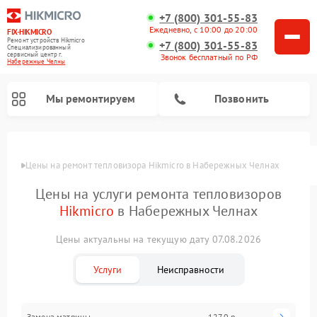
+7 (800) 301-55-83
Ежедневно, с 10:00 до 20:00
FIX-HIKMICRO
Ремонт устройств Hikmicro
+7 (800) 301-55-83
Специализированный
cервисный центр г.
Звонок бесплатный по РФ
Набережные Челны
Мы ремонтируем
Позвонить
Цены
Цены на ремонт тепловизора Hikmicro в Набережных Челнах
Ремонт тепловизионных прицелов Hikmicro
Ремонт тепловизионных монокуляров Hikmicro
Цены на услуги ремонта тепловизоров
Hikmicro
в Набережных Челнах
Цены актуальны на текущую дату 07.08.2026
Услуги
Неисправности
Замена матрицы
1270 р