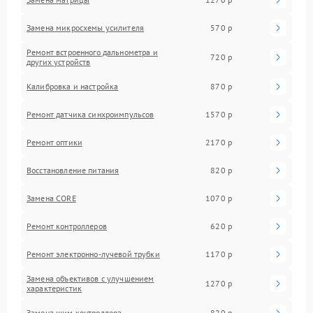
Замена микросхемы усилителя
570 р
Ремонт встроенного дальнометра и
720 р
других устройств
Калибровка и настройка
870 р
Ремонт датчика синхроимпульсов
1570 р
Ремонт оптики
2170 р
Восстановление питания
820 р
Замена CORE
1070 р
Ремонт контроллеров
620 р
Ремонт электронно-лучевой трубки
1170 р
Замена объективов с улучшением
1270 р
характеристик
Замена шим контроллера
820 р