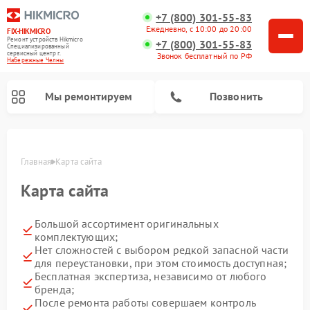
+7 (800) 301-55-83
Ежедневно, с 10:00 до 20:00
FIX-HIKMICRO
Ремонт устройств Hikmicro
+7 (800) 301-55-83
Специализированный
cервисный центр г.
Звонок бесплатный по РФ
Набережные Челны
Мы ремонтируем
Позвонить
Главная
Карта сайта
Карта сайта
Ремонт тепловизионных монокуляров Hikmicro
Ремонт тепловизионных прицелов Hikmicro
Большой ассортимент оригинальных
комплектующих;
Нет сложностей с выбором редкой запасной части
для переустановки, при этом стоимость доступная;
Бесплатная экспертиза, независимо от любого
бренда;
После ремонта работы совершаем контроль