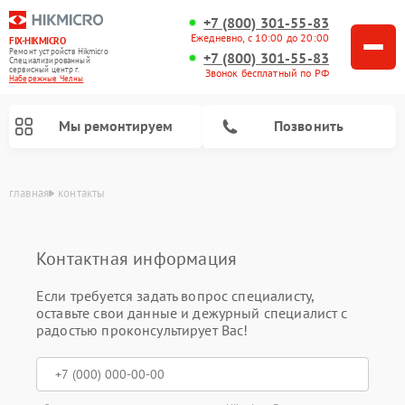
+7 (800) 301-55-83
Ежедневно, с 10:00 до 20:00
FIX-HIKMICRO
Ремонт устройств Hikmicro
+7 (800) 301-55-83
Специализированный
cервисный центр г.
Звонок бесплатный по РФ
Набережные Челны
Мы ремонтируем
Позвонить
главная
контакты
Контактная информация
Ремонт тепловизионных монокуляров Hikmicro
Ремонт тепловизионных прицелов Hikmicro
Если требуется задать вопрос специалисту,
оставьте свои данные и дежурный специалист с
радостью проконсультирует Вас!